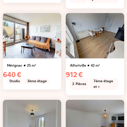
+
Mérignac
25
m²
Alfortville
42
m²
640 €
912 €
Studio
3ème étage
7ème étage
2
Pièces
et +