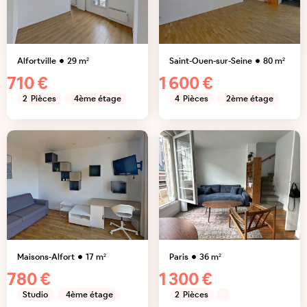
Alfortville
29
m²
Saint-Ouen-sur-Seine
80
m²
710 €
1 600 €
2
Pièces
4ème étage
4
Pièces
2ème étage
Maisons-Alfort
17
m²
Paris
36
m²
780 €
1 300 €
Studio
4ème étage
2
Pièces