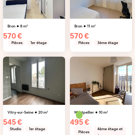
Bron
8
m²
Bron
11
m²
570 €
570 €
Pièces
1er étage
Pièces
3ème étage
Vitry-sur-Seine
20
m²
Montpellier
10
m²
545 €
495 €
Studio
1er étage
4ème étage et
Pièces