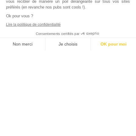
vous recibler de manière un poil dérangeante sur tous vos sites
préférés (en revanche nos pubs sont cools !).
Ok pour vous ?
Lire la politique de confidentialité
Consentements certifiés par
Non merci
Je choisis
OK pour moi
Axeptio consent
Plateforme de Gestion du Consentement : Personnalisez vos Options
Notre plateforme vous permet d'adapter et de gérer vos paramètres de
Inscrivez vous à notre newsletter !
L'actualité immobilière, tous les vendredis, dans votre
boite mail.