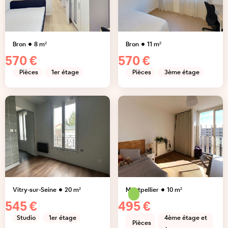
Bron
8
m²
Bron
11
m²
570 €
570 €
Pièces
1er étage
Pièces
3ème étage
Vitry-sur-Seine
20
m²
Montpellier
10
m²
545 €
495 €
Studio
1er étage
4ème étage et
Pièces