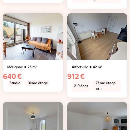
+
Mérignac
25
m²
Alfortville
42
m²
640 €
912 €
Studio
3ème étage
7ème étage
2
Pièces
et +