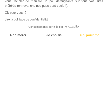
vous recibler de manière un poil dérangeante sur tous vos sites
préférés (en revanche nos pubs sont cools !).
Ok pour vous ?
Lire la politique de confidentialité
Consentements certifiés par
Non merci
Je choisis
OK pour moi
Axeptio consent
Plateforme de Gestion du Consentement : Personnalisez vos Options
Notre plateforme vous permet d'adapter et de gérer vos paramètres de
Inscrivez vous à notre newsletter !
L'actualité immobilière, tous les vendredis, dans votre
boite mail.