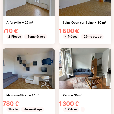
Alfortville
29
m²
Saint-Ouen-sur-Seine
80
m²
710 €
1 600 €
2
Pièces
4ème étage
4
Pièces
2ème étage
Maisons-Alfort
17
m²
Paris
36
m²
780 €
1 300 €
Studio
4ème étage
2
Pièces