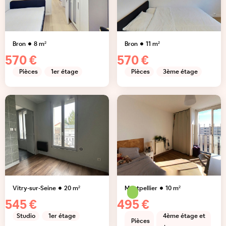
Bron
8
m²
Bron
11
m²
570 €
570 €
Pièces
1er étage
Pièces
3ème étage
Vitry-sur-Seine
20
m²
Montpellier
10
m²
545 €
495 €
Studio
1er étage
4ème étage et
Pièces