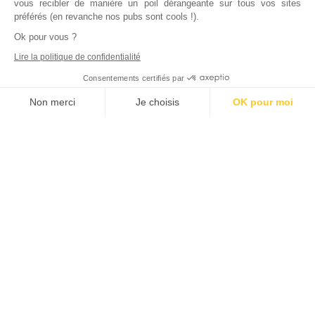
vous recibler de manière un poil dérangeante sur tous vos sites
préférés (en revanche nos pubs sont cools !).
Ok pour vous ?
Lire la politique de confidentialité
Consentements certifiés par
Non merci
Je choisis
OK pour moi
Axeptio consent
Plateforme de Gestion du Consentement : Personnalisez vos Options
Notre plateforme vous permet d'adapter et de gérer vos paramètres de
Inscrivez vous à notre newsletter !
L'actualité immobilière, tous les vendredis, dans votre
boite mail.