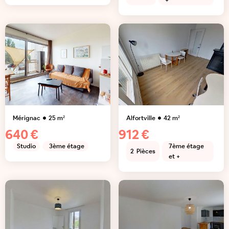
+
Mérignac
25
m²
Alfortville
42
m²
640 €
912 €
Studio
3ème étage
7ème étage
2
Pièces
et +