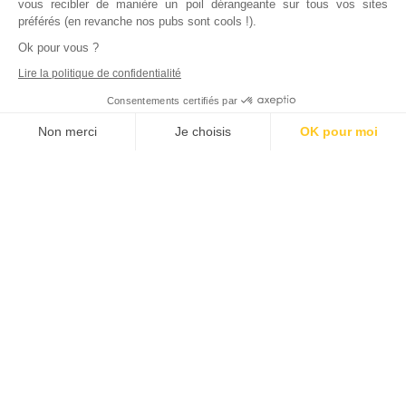
vous recibler de manière un poil dérangeante sur tous vos sites
préférés (en revanche nos pubs sont cools !).
Ok pour vous ?
Lire la politique de confidentialité
Consentements certifiés par
Non merci
Je choisis
OK pour moi
Axeptio consent
Plateforme de Gestion du Consentement : Personnalisez vos Options
Notre plateforme vous permet d'adapter et de gérer vos paramètres de
Inscrivez vous à notre newsletter !
L'actualité immobilière, tous les vendredis, dans votre
boite mail.