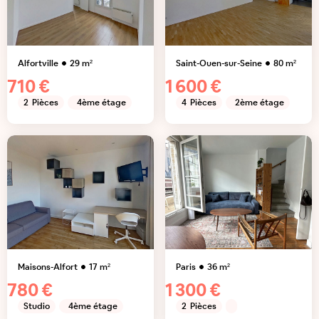
Alfortville
29
m²
Saint-Ouen-sur-Seine
80
m²
710 €
1 600 €
2
Pièces
4ème étage
4
Pièces
2ème étage
Maisons-Alfort
17
m²
Paris
36
m²
780 €
1 300 €
Studio
4ème étage
2
Pièces