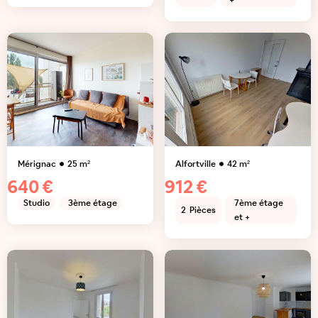
+
Mérignac
25
m²
Alfortville
42
m²
640 €
912 €
Studio
3ème étage
7ème étage
2
Pièces
et +