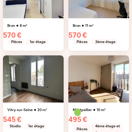
Bron
8
m²
Bron
11
m²
570 €
570 €
Pièces
1er étage
Pièces
3ème étage
Vitry-sur-Seine
20
m²
Montpellier
10
m²
545 €
495 €
Studio
1er étage
4ème étage et
Pièces