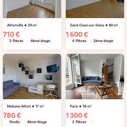
Alfortville
29
m²
Saint-Ouen-sur-Seine
80
m²
710 €
1 600 €
2
Pièces
4ème étage
4
Pièces
2ème étage
Maisons-Alfort
17
m²
Paris
36
m²
780 €
1 300 €
Studio
4ème étage
2
Pièces