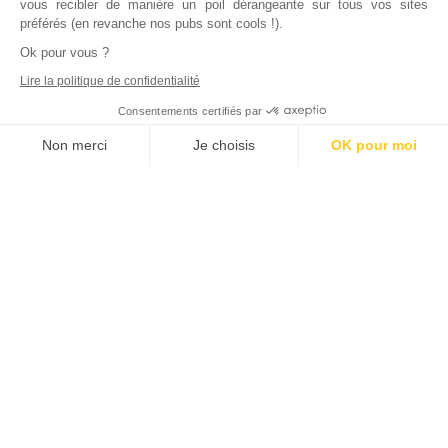
vous recibler de manière un poil dérangeante sur tous vos sites
préférés (en revanche nos pubs sont cools !).
Ok pour vous ?
Lire la politique de confidentialité
Consentements certifiés par
Non merci
Je choisis
OK pour moi
Axeptio consent
Plateforme de Gestion du Consentement : Personnalisez vos Options
Notre plateforme vous permet d'adapter et de gérer vos paramètres de
Inscrivez vous à notre newsletter !
L'actualité immobilière, tous les vendredis, dans votre
boite mail.