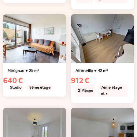
+
Mérignac
25
m²
Alfortville
42
m²
640 €
912 €
Studio
3ème étage
7ème étage
2
Pièces
et +