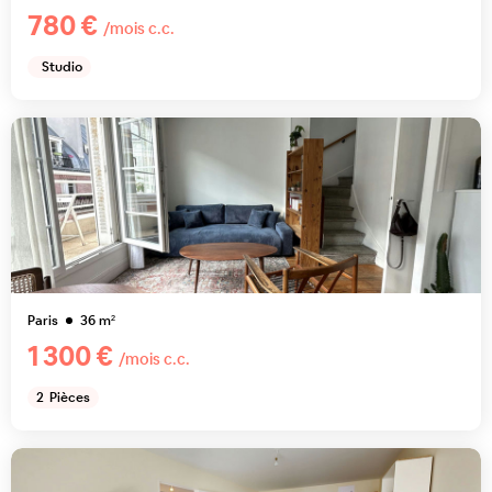
780 €
/mois c.c.
Studio
Paris
36
m²
1 300 €
/mois c.c.
2
Pièces