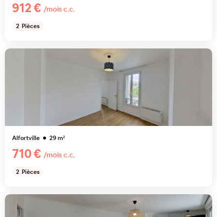
912 €
/mois c.c.
2
Pièces
Alfortville
29
m²
710 €
/mois c.c.
2
Pièces