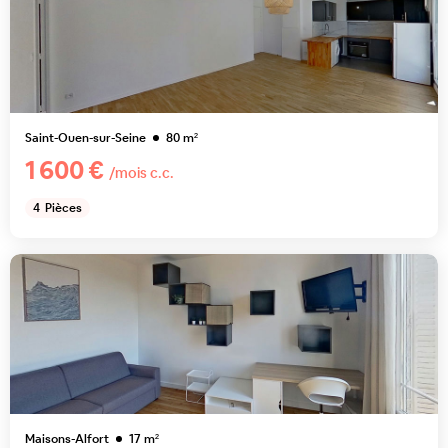
Saint-Ouen-sur-Seine
80
m²
1 600 €
/mois c.c.
4
Pièces
Maisons-Alfort
17
m²