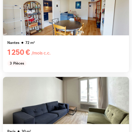
Nantes
72
m²
1 250 €
/mois c.c.
3
Pièces
Paris
30
m²