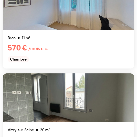
Bron
11
m²
570 €
/mois c.c.
Chambre
Vitry-sur-Seine
20
m²