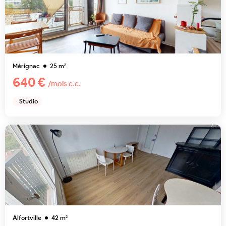
Mérignac
25
m²
640 €
/mois c.c.
Studio
Alfortville
42
m²