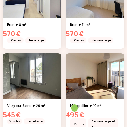
Bron
8
m²
Bron
11
m²
570 €
570 €
Pièces
1er étage
Pièces
3ème étage
Vitry-sur-Seine
20
m²
Montpellier
10
m²
545 €
495 €
Studio
1er étage
4ème étage et
Pièces