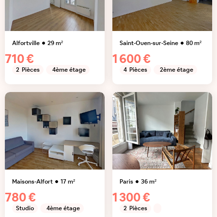
Alfortville
29
m²
Saint-Ouen-sur-Seine
80
m²
710 €
1 600 €
2
Pièces
4ème étage
4
Pièces
2ème étage
Maisons-Alfort
17
m²
Paris
36
m²
780 €
1 300 €
Studio
4ème étage
2
Pièces