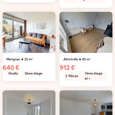
+
Mérignac
25
m²
Alfortville
42
m²
640 €
912 €
Studio
3ème étage
7ème étage
2
Pièces
et +