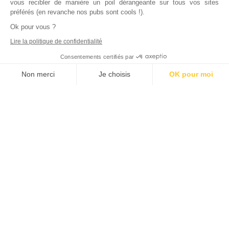
vous recibler de manière un poil dérangeante sur tous vos sites
préférés (en revanche nos pubs sont cools !).
Ok pour vous ?
Lire la politique de confidentialité
Consentements certifiés par
Non merci
Je choisis
OK pour moi
Axeptio consent
Plateforme de Gestion du Consentement : Personnalisez vos Options
Notre plateforme vous permet d'adapter et de gérer vos paramètres de
Inscrivez vous à notre newsletter !
L'actualité immobilière, tous les vendredis, dans votre
boite mail.