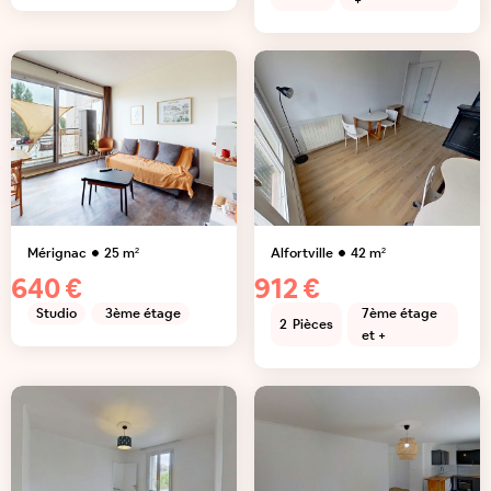
+
Mérignac
25
m²
Alfortville
42
m²
640 €
912 €
Studio
3ème étage
7ème étage
2
Pièces
et +