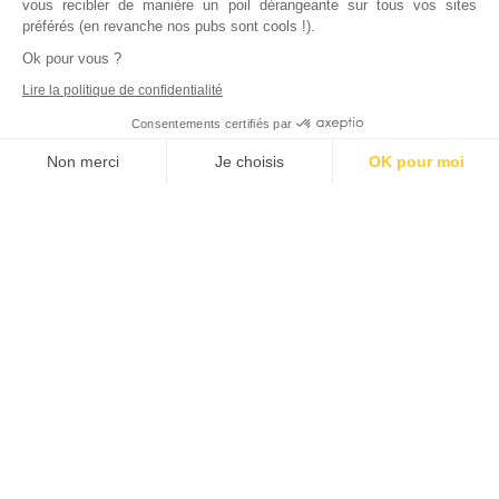
vous recibler de manière un poil dérangeante sur tous vos sites
préférés (en revanche nos pubs sont cools !).
Ok pour vous ?
Lire la politique de confidentialité
Consentements certifiés par
Non merci
Je choisis
OK pour moi
Axeptio consent
Plateforme de Gestion du Consentement : Personnalisez vos Options
Notre plateforme vous permet d'adapter et de gérer vos paramètres de
Inscrivez vous à notre newsletter !
L'actualité immobilière, tous les vendredis, dans votre
boite mail.