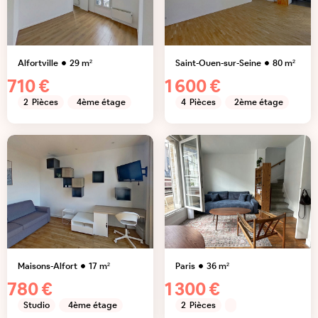
Alfortville
29
m²
Saint-Ouen-sur-Seine
80
m²
710 €
1 600 €
2
Pièces
4ème étage
4
Pièces
2ème étage
Maisons-Alfort
17
m²
Paris
36
m²
780 €
1 300 €
Studio
4ème étage
2
Pièces