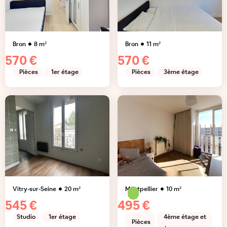
Bron
8
m²
Bron
11
m²
570 €
570 €
Pièces
1er étage
Pièces
3ème étage
Vitry-sur-Seine
20
m²
Montpellier
10
m²
545 €
495 €
Studio
1er étage
4ème étage et
Pièces