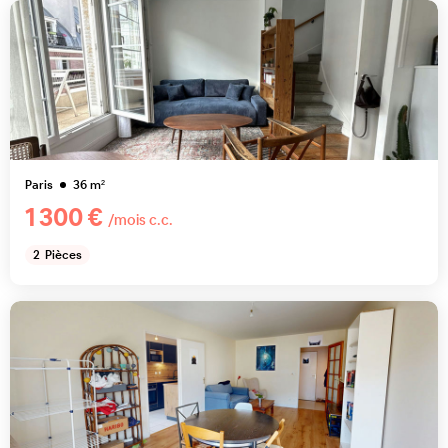
Paris
36
m²
1 300 €
/mois c.c.
2
Pièces