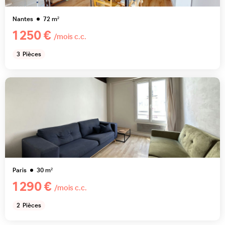
Nantes
72
m²
1 250 €
/mois c.c.
3
Pièces
Paris
30
m²
1 290 €
/mois c.c.
2
Pièces