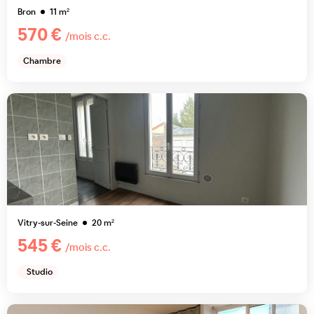
Bron
11
m²
570 €
/mois c.c.
Chambre
Vitry-sur-Seine
20
m²
545 €
/mois c.c.
Studio