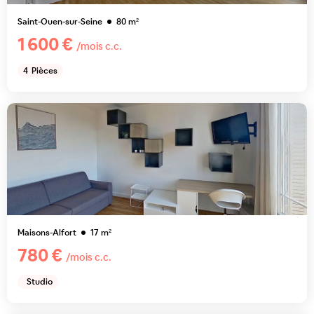
Saint-Ouen-sur-Seine
80
m²
1 600 €
/mois c.c.
4
Pièces
Maisons-Alfort
17
m²
780 €
/mois c.c.
Studio