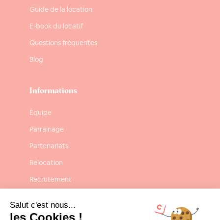
Guide de la location
E-book du locatif
Questions fréquentes
Blog
Informations
Équipe
Parrainage
Partenariats
Relocation
Recrutement
Confidentialité
Salut c'est nous...
Mentions légales
les Cookies !