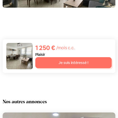
D
1 250 €
/mois c.c.
Plaisir
Je suis intéressé !
Nos autres annonces