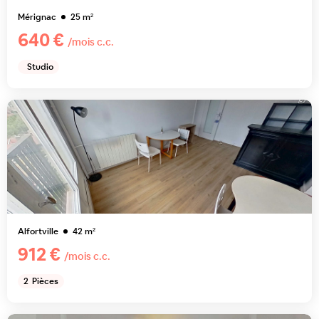
Mérignac
25
m²
640 €
/mois c.c.
Studio
Alfortville
42
m²
912 €
/mois c.c.
2
Pièces