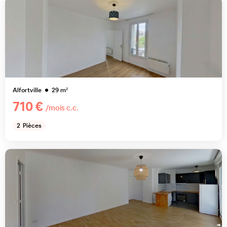
Alfortville
29
m²
710 €
/mois c.c.
2
Pièces