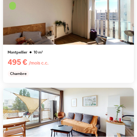
Montpellier
10
m²
495 €
/mois c.c.
Chambre