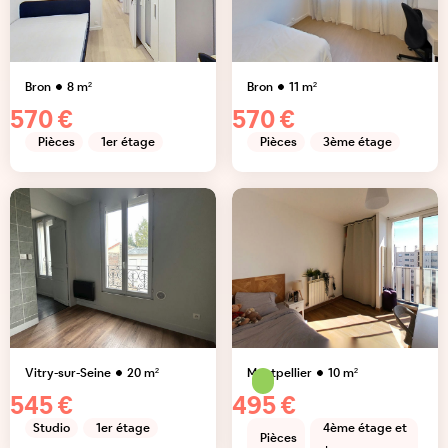
Bron
8
m²
Bron
11
m²
570 €
570 €
Pièces
1er étage
Pièces
3ème étage
Vitry-sur-Seine
20
m²
Montpellier
10
m²
545 €
495 €
Studio
1er étage
4ème étage et
Pièces