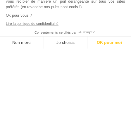
vous recibler de manière un poil dérangeante sur tous vos sites
préférés (en revanche nos pubs sont cools !).
Ok pour vous ?
Lire la politique de confidentialité
Consentements certifiés par
Non merci
Je choisis
OK pour moi
Axeptio consent
Plateforme de Gestion du Consentement : Personnalisez vos Options
Notre plateforme vous permet d'adapter et de gérer vos paramètres de
Inscrivez vous à notre newsletter !
L'actualité immobilière, tous les vendredis, dans votre
boite mail.