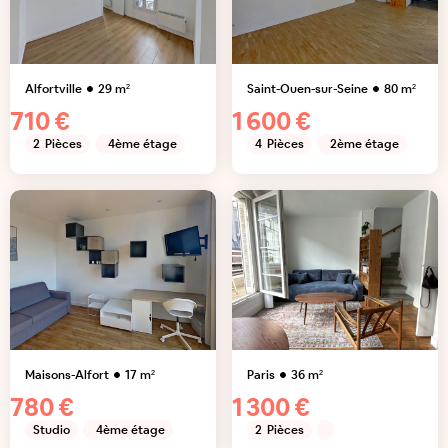
Alfortville
29
m²
Saint-Ouen-sur-Seine
80
m²
710 €
1 600 €
2
Pièces
4ème étage
4
Pièces
2ème étage
Maisons-Alfort
17
m²
Paris
36
m²
780 €
1 300 €
Studio
4ème étage
2
Pièces