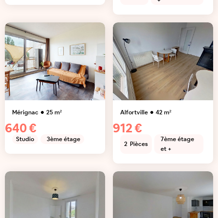
+
Mérignac
25
m²
Alfortville
42
m²
640 €
912 €
Studio
3ème étage
7ème étage
2
Pièces
et +