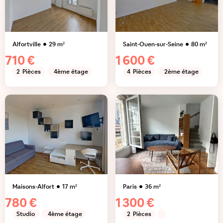
Alfortville
29
m²
Saint-Ouen-sur-Seine
80
m²
710 €
1 600 €
2
Pièces
4ème étage
4
Pièces
2ème étage
Maisons-Alfort
17
m²
Paris
36
m²
780 €
1 300 €
Studio
4ème étage
2
Pièces