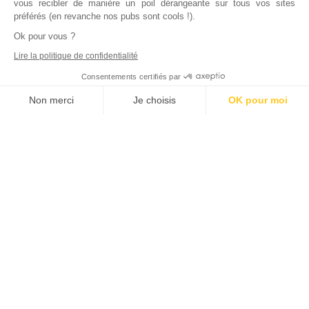
vous recibler de manière un poil dérangeante sur tous vos sites
préférés (en revanche nos pubs sont cools !).
Ok pour vous ?
Lire la politique de confidentialité
Consentements certifiés par
Non merci
Je choisis
OK pour moi
Axeptio consent
Plateforme de Gestion du Consentement : Personnalisez vos Options
Notre plateforme vous permet d'adapter et de gérer vos paramètres de
Inscrivez vous à notre newsletter !
L'actualité immobilière, tous les vendredis, dans votre
boite mail.