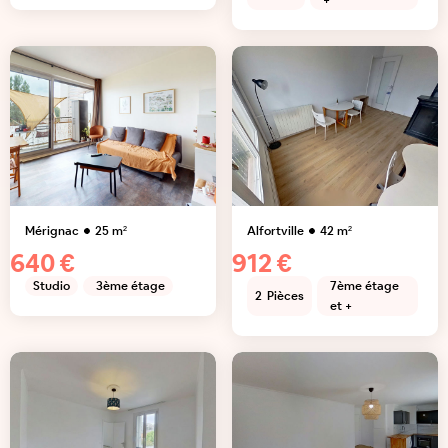
+
Mérignac
25
m²
Alfortville
42
m²
640 €
912 €
Studio
3ème étage
7ème étage
2
Pièces
et +