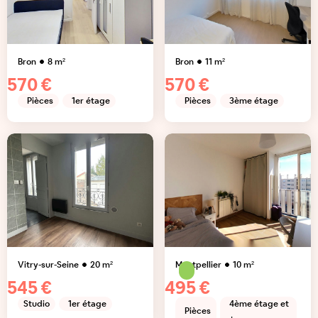
Bron
8
m²
Bron
11
m²
570 €
570 €
Pièces
1er étage
Pièces
3ème étage
Vitry-sur-Seine
20
m²
Montpellier
10
m²
545 €
495 €
Studio
1er étage
4ème étage et
Pièces