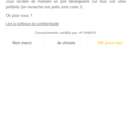
vous recibler de manière un poil dérangeante sur tous vos sites
préférés (en revanche nos pubs sont cools !).
Ok pour vous ?
Lire la politique de confidentialité
Consentements certifiés par
Non merci
Je choisis
OK pour moi
Axeptio consent
Plateforme de Gestion du Consentement : Personnalisez vos Options
Notre plateforme vous permet d'adapter et de gérer vos paramètres de
Inscrivez vous à notre newsletter !
L'actualité immobilière, tous les vendredis, dans votre
boite mail.