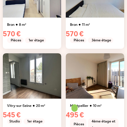
Bron
8
m²
Bron
11
m²
570 €
570 €
Pièces
1er étage
Pièces
3ème étage
Vitry-sur-Seine
20
m²
Montpellier
10
m²
545 €
495 €
Studio
1er étage
4ème étage et
Pièces