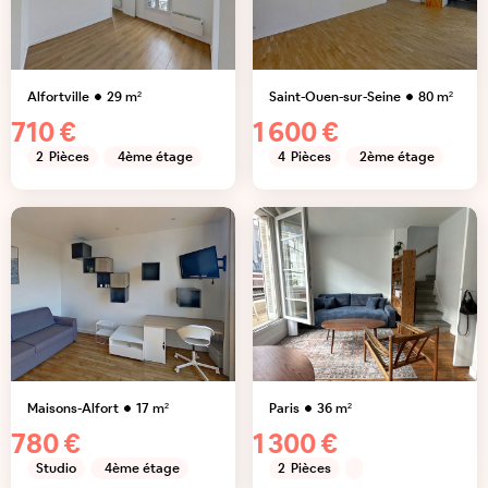
Alfortville
29
m²
Saint-Ouen-sur-Seine
80
m²
710 €
1 600 €
2
Pièces
4ème étage
4
Pièces
2ème étage
Maisons-Alfort
17
m²
Paris
36
m²
780 €
1 300 €
Studio
4ème étage
2
Pièces