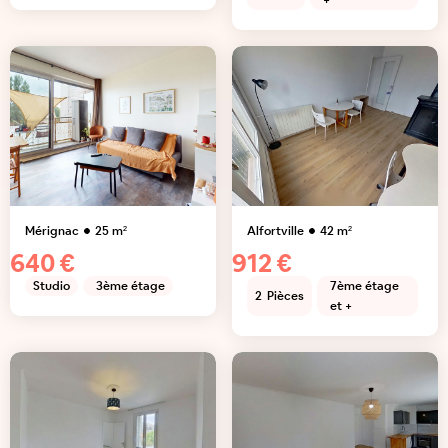
+
Mérignac
25
m²
Alfortville
42
m²
640 €
912 €
Studio
3ème étage
7ème étage
2
Pièces
et +