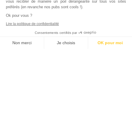
vous recibler de manière un poil dérangeante sur tous vos sites
préférés (en revanche nos pubs sont cools !).
Ok pour vous ?
Lire la politique de confidentialité
Consentements certifiés par
Non merci
Je choisis
OK pour moi
Axeptio consent
Plateforme de Gestion du Consentement : Personnalisez vos Options
Notre plateforme vous permet d'adapter et de gérer vos paramètres de
Inscrivez vous à notre newsletter !
L'actualité immobilière, tous les vendredis, dans votre
boite mail.