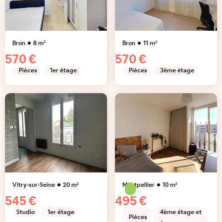
Bron
8
m²
Bron
11
m²
570 €
570 €
Pièces
1er étage
Pièces
3ème étage
Vitry-sur-Seine
20
m²
Montpellier
10
m²
545 €
495 €
Studio
1er étage
4ème étage et
Pièces