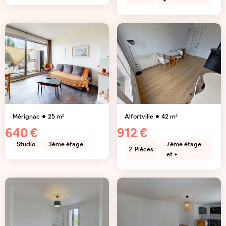
+
Mérignac
25
m²
Alfortville
42
m²
640 €
912 €
Studio
3ème étage
7ème étage
2
Pièces
et +