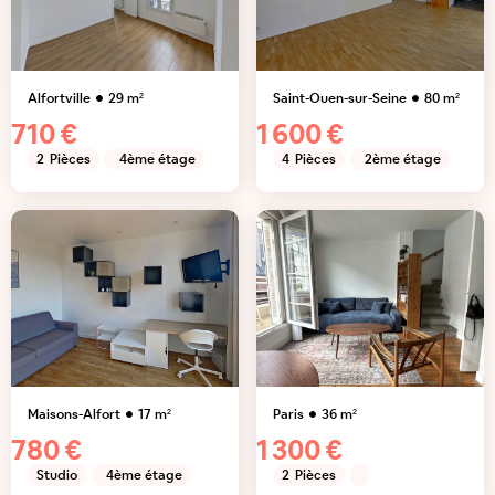
Alfortville
29
m²
Saint-Ouen-sur-Seine
80
m²
710 €
1 600 €
2
Pièces
4ème étage
4
Pièces
2ème étage
Maisons-Alfort
17
m²
Paris
36
m²
780 €
1 300 €
Studio
4ème étage
2
Pièces