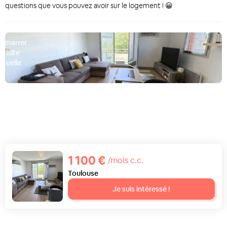
questions que vous pouvez avoir sur le logement ! 😀
émarrer
a visite
irtuelle
D
1 100 €
/mois c.c.
Toulouse
Je suis intéressé !