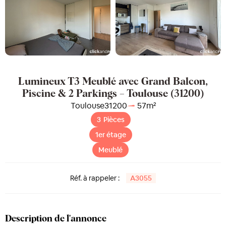
Lumineux T3 Meublé avec Grand Balcon,
Piscine & 2 Parkings – Toulouse (31200)
Toulouse
31200
57
m²
3
Pièces
1er étage
Meublé
Réf. à rappeler :
A3055
Description de l'annonce