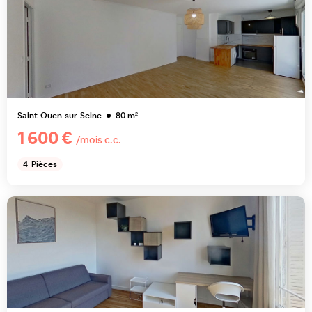
Saint-Ouen-sur-Seine
80
m²
1 600 €
/mois c.c.
4
Pièces