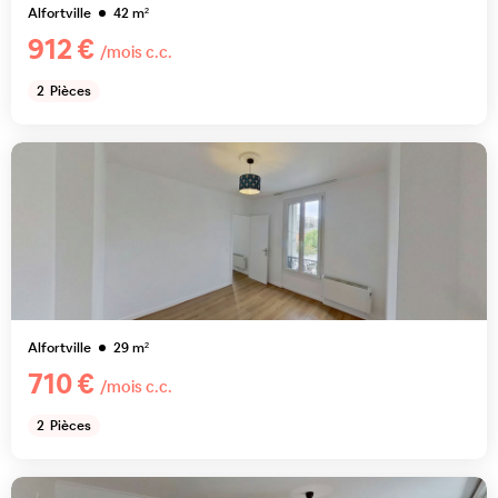
Alfortville
42
m²
912 €
/mois c.c.
2
Pièces
Alfortville
29
m²
710 €
/mois c.c.
2
Pièces