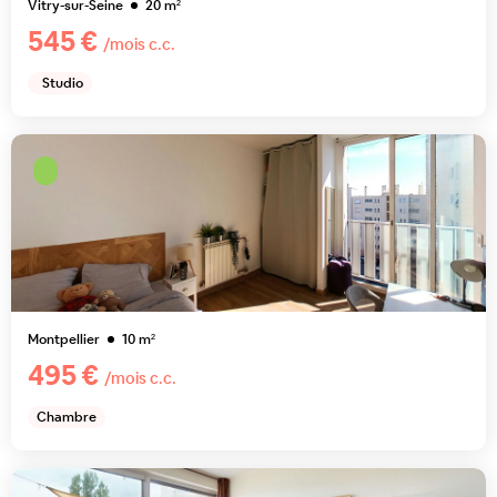
Vitry-sur-Seine
20
m²
545 €
/mois c.c.
Studio
Montpellier
10
m²
495 €
/mois c.c.
Chambre