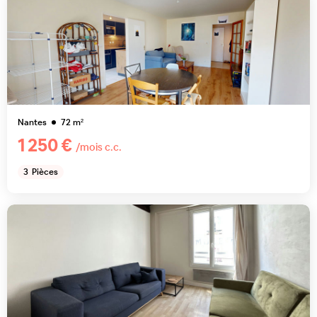
Nantes
72
m²
1 250 €
/mois c.c.
3
Pièces