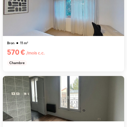
Bron
11
m²
570 €
/mois c.c.
Chambre