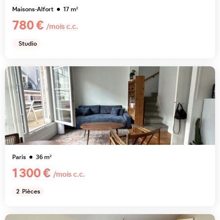
Maisons-Alfort
17
m²
780 €
/mois c.c.
Studio
Paris
36
m²
1 300 €
/mois c.c.
2
Pièces