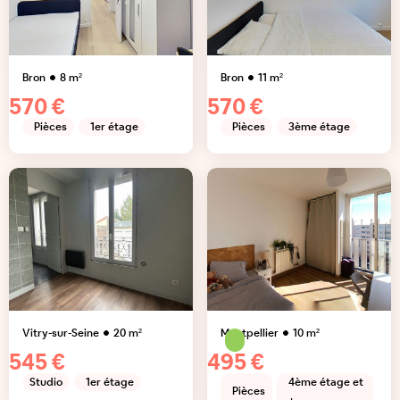
Bron
8
m²
Bron
11
m²
570 €
570 €
Pièces
1er étage
Pièces
3ème étage
Vitry-sur-Seine
20
m²
Montpellier
10
m²
545 €
495 €
Studio
1er étage
4ème étage et
Pièces