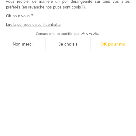
vous recibler de manière un poil dérangeante sur tous vos sites
préférés (en revanche nos pubs sont cools !).
Ok pour vous ?
Lire la politique de confidentialité
Consentements certifiés par
Non merci
Je choisis
OK pour moi
Axeptio consent
Plateforme de Gestion du Consentement : Personnalisez vos Options
Notre plateforme vous permet d'adapter et de gérer vos paramètres de
Inscrivez vous à notre newsletter !
L'actualité immobilière, tous les vendredis, dans votre
boite mail.