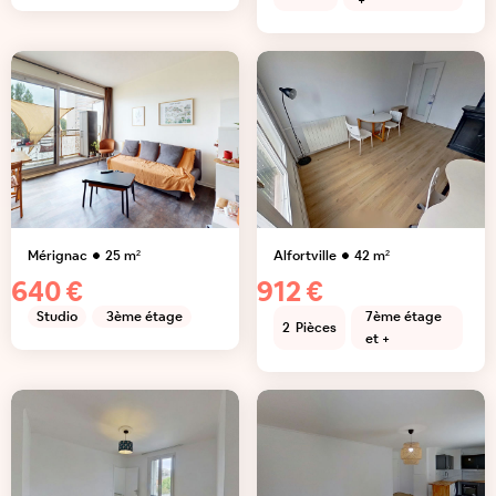
+
Mérignac
25
m²
Alfortville
42
m²
640 €
912 €
Studio
3ème étage
7ème étage
2
Pièces
et +