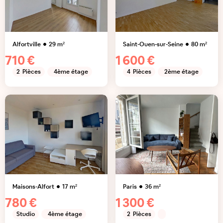
Alfortville
29
m²
Saint-Ouen-sur-Seine
80
m²
710 €
1 600 €
2
Pièces
4ème étage
4
Pièces
2ème étage
Maisons-Alfort
17
m²
Paris
36
m²
780 €
1 300 €
Studio
4ème étage
2
Pièces