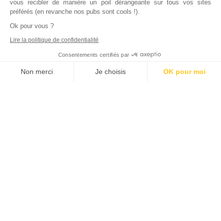
vous recibler de manière un poil dérangeante sur tous vos sites
préférés (en revanche nos pubs sont cools !).
Ok pour vous ?
Lire la politique de confidentialité
Consentements certifiés par
Non merci
Je choisis
OK pour moi
Axeptio consent
Plateforme de Gestion du Consentement : Personnalisez vos Options
Notre plateforme vous permet d'adapter et de gérer vos paramètres de
Inscrivez vous à notre newsletter !
L'actualité immobilière, tous les vendredis, dans votre
boite mail.