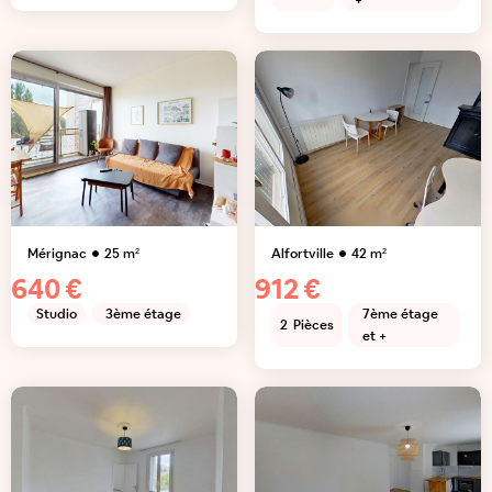
+
Mérignac
25
m²
Alfortville
42
m²
640 €
912 €
Studio
3ème étage
7ème étage
2
Pièces
et +