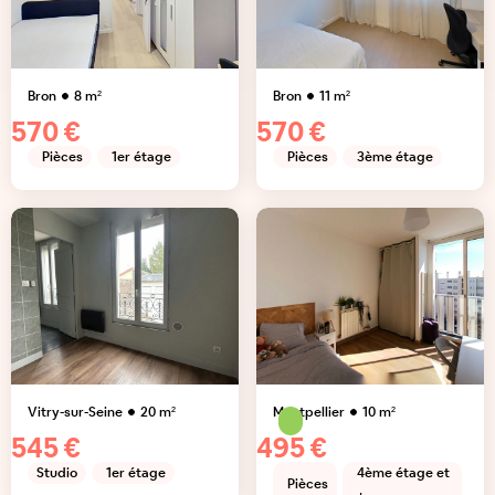
Bron
8
m²
Bron
11
m²
570 €
570 €
Pièces
1er étage
Pièces
3ème étage
Vitry-sur-Seine
20
m²
Montpellier
10
m²
545 €
495 €
Studio
1er étage
4ème étage et
Pièces