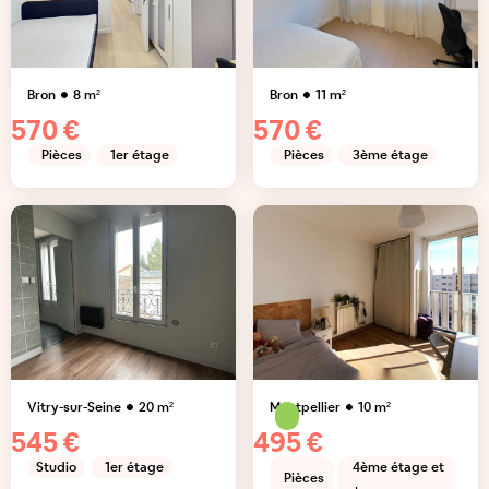
Bron
8
m²
Bron
11
m²
570 €
570 €
Pièces
1er étage
Pièces
3ème étage
Vitry-sur-Seine
20
m²
Montpellier
10
m²
545 €
495 €
Studio
1er étage
4ème étage et
Pièces