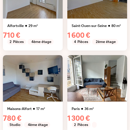
Alfortville
29
m²
Saint-Ouen-sur-Seine
80
m²
710 €
1 600 €
2
Pièces
4ème étage
4
Pièces
2ème étage
Maisons-Alfort
17
m²
Paris
36
m²
780 €
1 300 €
Studio
4ème étage
2
Pièces