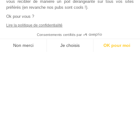
vous recibler de manière un poil dérangeante sur tous vos sites
préférés (en revanche nos pubs sont cools !).
Ok pour vous ?
Lire la politique de confidentialité
Consentements certifiés par
Non merci
Je choisis
OK pour moi
Axeptio consent
Plateforme de Gestion du Consentement : Personnalisez vos Options
Notre plateforme vous permet d'adapter et de gérer vos paramètres de
Inscrivez vous à notre newsletter !
L'actualité immobilière, tous les vendredis, dans votre
boite mail.