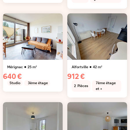
+
Mérignac
25
m²
Alfortville
42
m²
640 €
912 €
Studio
3ème étage
7ème étage
2
Pièces
et +