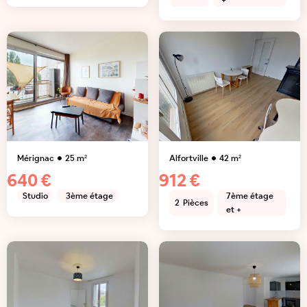
+
Mérignac
25
m²
Alfortville
42
m²
640 €
912 €
Studio
3ème étage
7ème étage
2
Pièces
et +