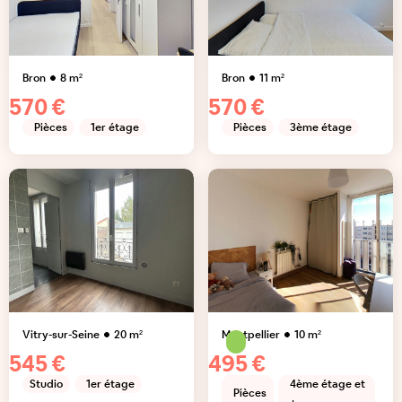
Bron
8
m²
Bron
11
m²
570 €
570 €
Pièces
1er étage
Pièces
3ème étage
Vitry-sur-Seine
20
m²
Montpellier
10
m²
545 €
495 €
Studio
1er étage
4ème étage et
Pièces