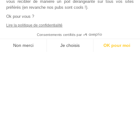
vous recibler de manière un poil dérangeante sur tous vos sites
préférés (en revanche nos pubs sont cools !).
Ok pour vous ?
Lire la politique de confidentialité
Consentements certifiés par
Non merci
Je choisis
OK pour moi
Axeptio consent
Plateforme de Gestion du Consentement : Personnalisez vos Options
Notre plateforme vous permet d'adapter et de gérer vos paramètres de
Inscrivez vous à notre newsletter !
L'actualité immobilière, tous les vendredis, dans votre
boite mail.