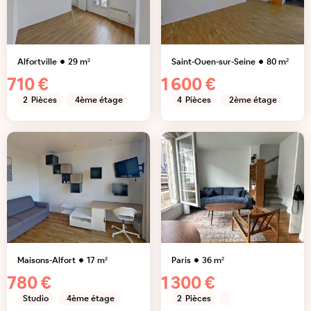
Alfortville
29
m²
Saint-Ouen-sur-Seine
80
m²
710 €
1 600 €
2
Pièces
4ème étage
4
Pièces
2ème étage
Maisons-Alfort
17
m²
Paris
36
m²
780 €
1 300 €
Studio
4ème étage
2
Pièces