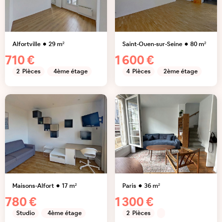
Alfortville
29
m²
Saint-Ouen-sur-Seine
80
m²
710 €
1 600 €
2
Pièces
4ème étage
4
Pièces
2ème étage
Maisons-Alfort
17
m²
Paris
36
m²
780 €
1 300 €
Studio
4ème étage
2
Pièces