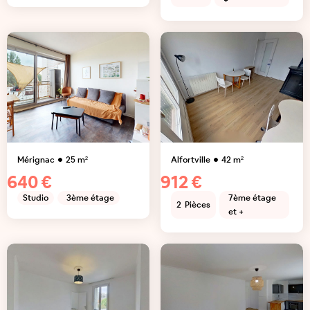
+
Mérignac
25
m²
Alfortville
42
m²
640 €
912 €
Studio
3ème étage
7ème étage
2
Pièces
et +