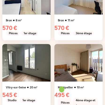
Bron
8
m²
Bron
11
m²
570 €
570 €
Pièces
1er étage
Pièces
3ème étage
Vitry-sur-Seine
20
m²
Montpellier
10
m²
545 €
495 €
Studio
1er étage
4ème étage et
Pièces