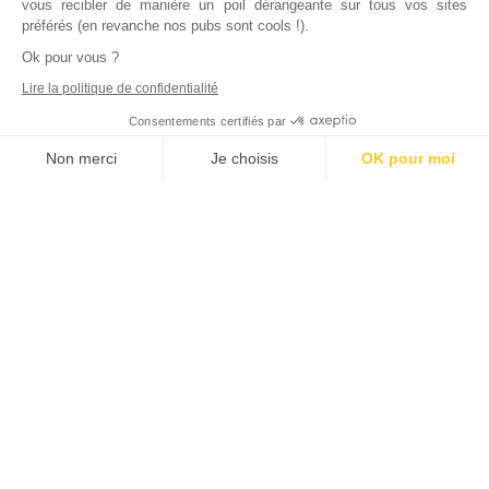
vous recibler de manière un poil dérangeante sur tous vos sites
préférés (en revanche nos pubs sont cools !).
Ok pour vous ?
Lire la politique de confidentialité
Consentements certifiés par
Non merci
Je choisis
OK pour moi
Axeptio consent
Plateforme de Gestion du Consentement : Personnalisez vos Options
Notre plateforme vous permet d'adapter et de gérer vos paramètres de
Inscrivez vous à notre newsletter !
L'actualité immobilière, tous les vendredis, dans votre
boite mail.