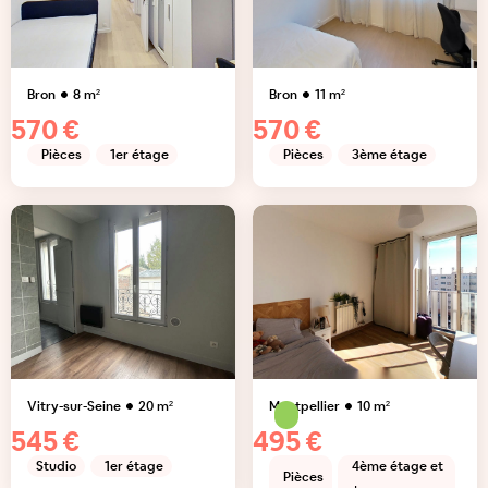
Bron
8
m²
Bron
11
m²
570 €
570 €
Pièces
1er étage
Pièces
3ème étage
Vitry-sur-Seine
20
m²
Montpellier
10
m²
545 €
495 €
Studio
1er étage
4ème étage et
Pièces