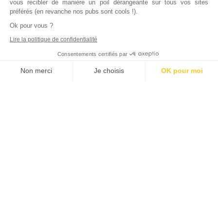
vous recibler de manière un poil dérangeante sur tous vos sites
préférés (en revanche nos pubs sont cools !).
Ok pour vous ?
Lire la politique de confidentialité
Consentements certifiés par
Non merci
Je choisis
OK pour moi
Axeptio consent
Plateforme de Gestion du Consentement : Personnalisez vos Options
Notre plateforme vous permet d'adapter et de gérer vos paramètres de
Inscrivez vous à notre newsletter !
L'actualité immobilière, tous les vendredis, dans votre
boite mail.