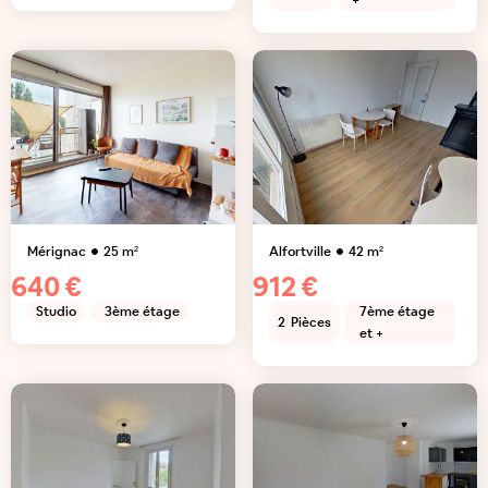
+
Mérignac
25
m²
Alfortville
42
m²
640 €
912 €
Studio
3ème étage
7ème étage
2
Pièces
et +