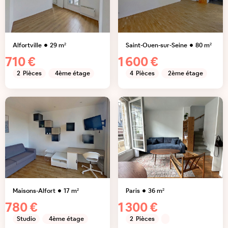
Alfortville
29
m²
Saint-Ouen-sur-Seine
80
m²
710 €
1 600 €
2
Pièces
4ème étage
4
Pièces
2ème étage
Maisons-Alfort
17
m²
Paris
36
m²
780 €
1 300 €
Studio
4ème étage
2
Pièces