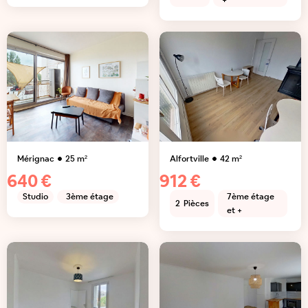
+
Mérignac
25
m²
Alfortville
42
m²
640 €
912 €
Studio
3ème étage
7ème étage
2
Pièces
et +