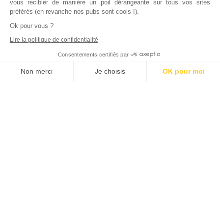
vous recibler de manière un poil dérangeante sur tous vos sites
préférés (en revanche nos pubs sont cools !).
Ok pour vous ?
Lire la politique de confidentialité
Consentements certifiés par
Non merci
Je choisis
OK pour moi
Axeptio consent
Plateforme de Gestion du Consentement : Personnalisez vos Options
Notre plateforme vous permet d'adapter et de gérer vos paramètres de
Inscrivez vous à notre newsletter !
L'actualité immobilière, tous les vendredis, dans votre
boite mail.