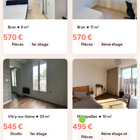
Bron
8
m²
Bron
11
m²
570 €
570 €
Pièces
1er étage
Pièces
3ème étage
Vitry-sur-Seine
20
m²
Montpellier
10
m²
545 €
495 €
Studio
1er étage
4ème étage et
Pièces