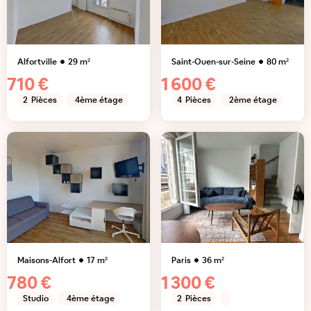
Alfortville
29
m²
Saint-Ouen-sur-Seine
80
m²
710 €
1 600 €
2
Pièces
4ème étage
4
Pièces
2ème étage
Maisons-Alfort
17
m²
Paris
36
m²
780 €
1 300 €
Studio
4ème étage
2
Pièces