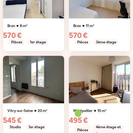
Bron
8
m²
Bron
11
m²
570 €
570 €
Pièces
1er étage
Pièces
3ème étage
Vitry-sur-Seine
20
m²
Montpellier
10
m²
545 €
495 €
Studio
1er étage
4ème étage et
Pièces