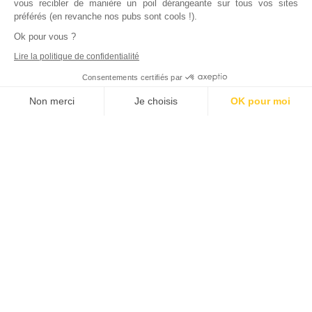
vous recibler de manière un poil dérangeante sur tous vos sites
préférés (en revanche nos pubs sont cools !).
Ok pour vous ?
Lire la politique de confidentialité
Consentements certifiés par
Non merci
Je choisis
OK pour moi
Axeptio consent
Plateforme de Gestion du Consentement : Personnalisez vos Options
Notre plateforme vous permet d'adapter et de gérer vos paramètres de
Inscrivez vous à notre newsletter !
L'actualité immobilière, tous les vendredis, dans votre
boite mail.