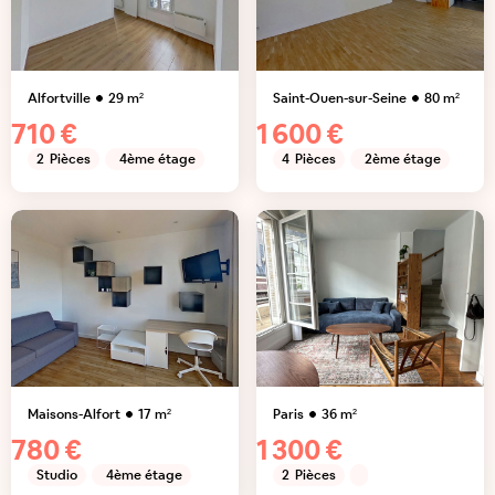
Alfortville
29
m²
Saint-Ouen-sur-Seine
80
m²
710 €
1 600 €
2
Pièces
4ème étage
4
Pièces
2ème étage
Maisons-Alfort
17
m²
Paris
36
m²
780 €
1 300 €
Studio
4ème étage
2
Pièces