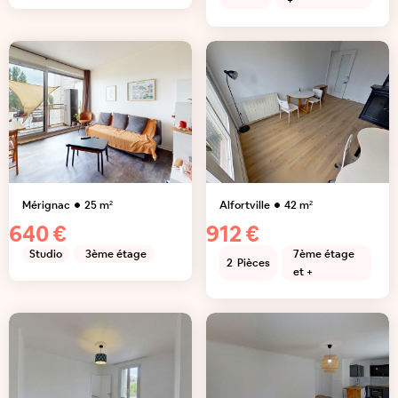
+
Mérignac
25
m²
Alfortville
42
m²
640 €
912 €
Studio
3ème étage
7ème étage
2
Pièces
et +