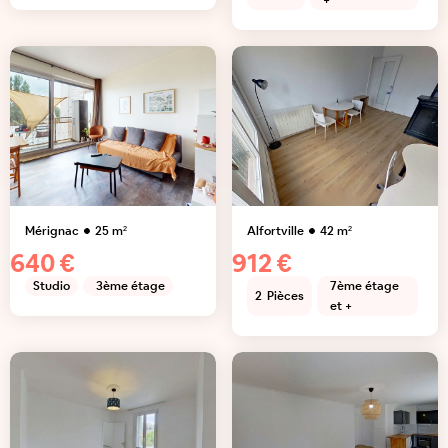
+
Mérignac
25
m²
Alfortville
42
m²
640 €
912 €
Studio
3ème étage
7ème étage
2
Pièces
et +