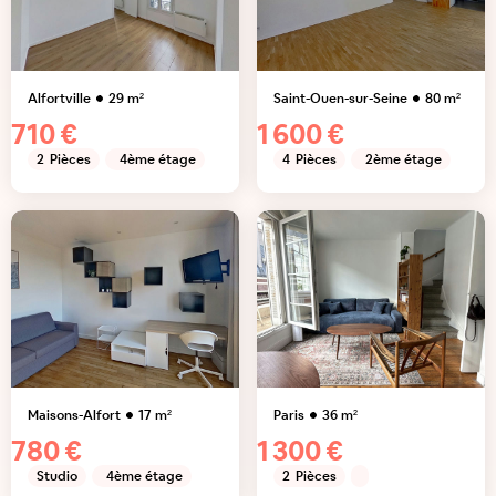
Alfortville
29
m²
Saint-Ouen-sur-Seine
80
m²
710 €
1 600 €
2
Pièces
4ème étage
4
Pièces
2ème étage
Maisons-Alfort
17
m²
Paris
36
m²
780 €
1 300 €
Studio
4ème étage
2
Pièces