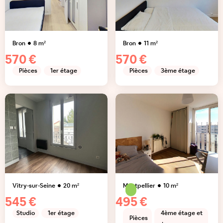
Bron
8
m²
Bron
11
m²
570 €
570 €
Pièces
1er étage
Pièces
3ème étage
Vitry-sur-Seine
20
m²
Montpellier
10
m²
545 €
495 €
Studio
1er étage
4ème étage et
Pièces