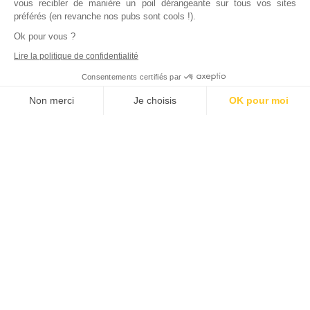
vous recibler de manière un poil dérangeante sur tous vos sites
préférés (en revanche nos pubs sont cools !).
Ok pour vous ?
Lire la politique de confidentialité
Consentements certifiés par
Non merci
Je choisis
OK pour moi
Axeptio consent
Plateforme de Gestion du Consentement : Personnalisez vos Options
Notre plateforme vous permet d'adapter et de gérer vos paramètres de
Inscrivez vous à notre newsletter !
L'actualité immobilière, tous les vendredis, dans votre
boite mail.