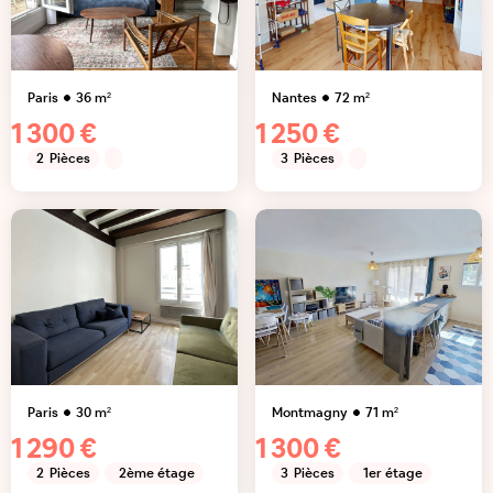
Paris
36
m²
Nantes
72
m²
1 300 €
1 250 €
2
Pièces
3
Pièces
Paris
30
m²
Montmagny
71
m²
1 290 €
1 300 €
2
Pièces
2ème étage
3
Pièces
1er étage