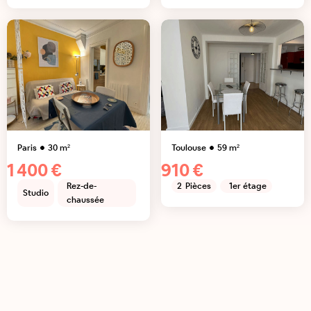
Paris
30
m²
Toulouse
59
m²
1 400 €
910 €
Rez-de-
2
Pièces
1er étage
Studio
chaussée