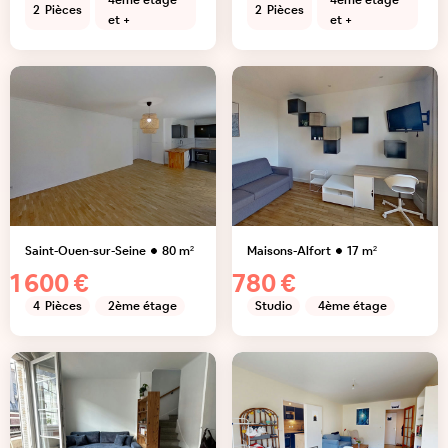
4ème étage
4ème étage
2
Pièces
2
Pièces
et +
et +
Saint-Ouen-sur-Seine
80
m²
Maisons-Alfort
17
m²
1 600 €
780 €
4
Pièces
2ème étage
Studio
4ème étage