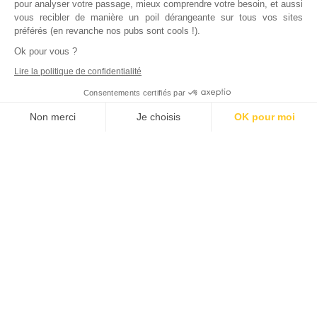
pour analyser votre passage, mieux comprendre votre besoin, et aussi
vous recibler de manière un poil dérangeante sur tous vos sites
préférés (en revanche nos pubs sont cools !).
Ok pour vous ?
Lire la politique de confidentialité
Consentements certifiés par
Non merci
Je choisis
OK pour moi
Axeptio consent
Plateforme de Gestion du Consentement : Personnalisez vos Options
Notre plateforme vous permet d'adapter et de gérer vos paramètres de
Inscrivez vous à notre newsletter !
L'actualité immobilière, tous les vendredis, dans votre