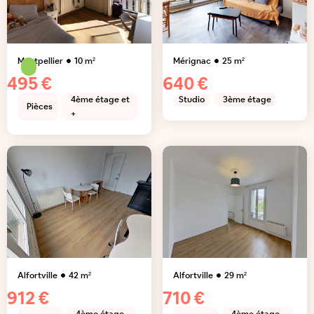
Montpellier
10
m²
Mérignac
25
m²
495 €
640 €
4ème étage et
Studio
3ème étage
Pièces
+
Alfortville
42
m²
Alfortville
29
m²
912 €
710 €