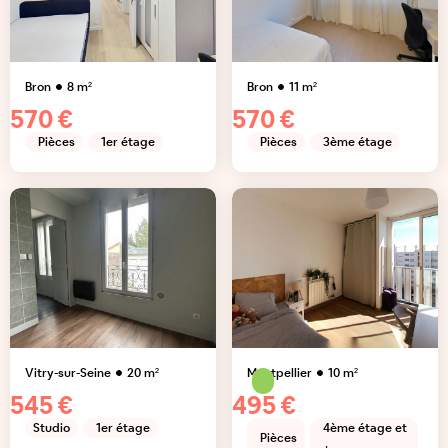
Bron
8
m²
Bron
11
m²
570 €
570 €
Pièces
1er étage
Pièces
3ème étage
Vitry-sur-Seine
20
m²
Montpellier
10
m²
545 €
495 €
Studio
1er étage
4ème étage et
Pièces