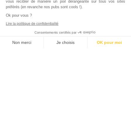
vous recibler de manière un poil dérangeante sur tous vos sites
préférés (en revanche nos pubs sont cools !).
Ok pour vous ?
Lire la politique de confidentialité
Consentements certifiés par
Non merci
Je choisis
OK pour moi
Axeptio consent
Plateforme de Gestion du Consentement : Personnalisez vos Options
Notre plateforme vous permet d'adapter et de gérer vos paramètres de
Inscrivez vous à notre newsletter !
L'actualité immobilière, tous les vendredis, dans votre
boite mail.