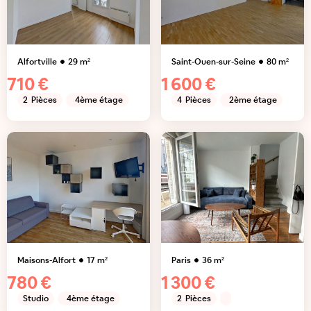
Alfortville
29
m²
Saint-Ouen-sur-Seine
80
m²
710 €
1 600 €
2
Pièces
4ème étage
4
Pièces
2ème étage
Maisons-Alfort
17
m²
Paris
36
m²
780 €
1 300 €
Studio
4ème étage
2
Pièces