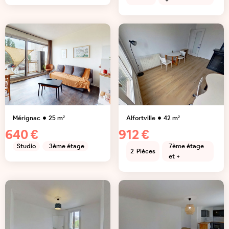
+
Mérignac
25
m²
Alfortville
42
m²
640 €
912 €
Studio
3ème étage
7ème étage
2
Pièces
et +