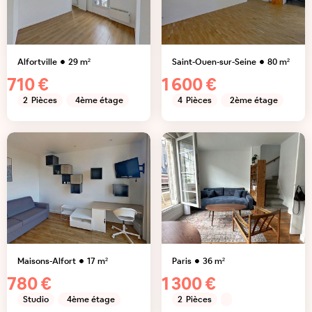
Alfortville
29
m²
Saint-Ouen-sur-Seine
80
m²
710 €
1 600 €
2
Pièces
4ème étage
4
Pièces
2ème étage
Maisons-Alfort
17
m²
Paris
36
m²
780 €
1 300 €
Studio
4ème étage
2
Pièces