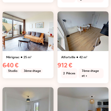
+
Mérignac
25
m²
Alfortville
42
m²
640 €
912 €
Studio
3ème étage
7ème étage
2
Pièces
et +