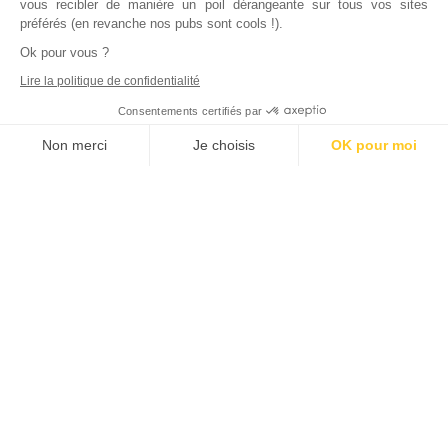
vous recibler de manière un poil dérangeante sur tous vos sites
préférés (en revanche nos pubs sont cools !).
Ok pour vous ?
Lire la politique de confidentialité
Consentements certifiés par
Non merci
Je choisis
OK pour moi
Axeptio consent
Plateforme de Gestion du Consentement : Personnalisez vos Options
Notre plateforme vous permet d'adapter et de gérer vos paramètres de
Inscrivez vous à notre newsletter !
L'actualité immobilière, tous les vendredis, dans votre
boite mail.