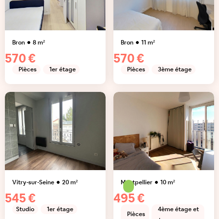
Bron
8
m²
Bron
11
m²
570 €
570 €
Pièces
1er étage
Pièces
3ème étage
Vitry-sur-Seine
20
m²
Montpellier
10
m²
545 €
495 €
Studio
1er étage
4ème étage et
Pièces