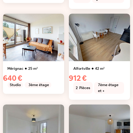
+
Mérignac
25
m²
Alfortville
42
m²
640 €
912 €
Studio
3ème étage
7ème étage
2
Pièces
et +