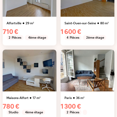
Alfortville
29
m²
Saint-Ouen-sur-Seine
80
m²
710 €
1 600 €
2
Pièces
4ème étage
4
Pièces
2ème étage
Maisons-Alfort
17
m²
Paris
36
m²
780 €
1 300 €
Studio
4ème étage
2
Pièces