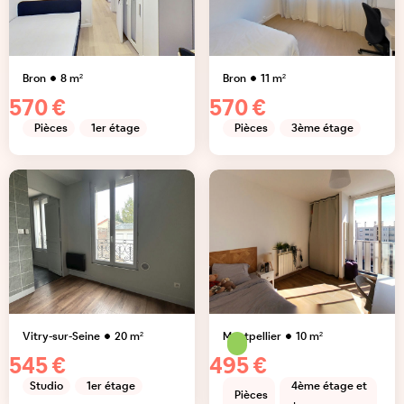
Bron
8
m²
Bron
11
m²
570 €
570 €
Pièces
1er étage
Pièces
3ème étage
Vitry-sur-Seine
20
m²
Montpellier
10
m²
545 €
495 €
Studio
1er étage
4ème étage et
Pièces