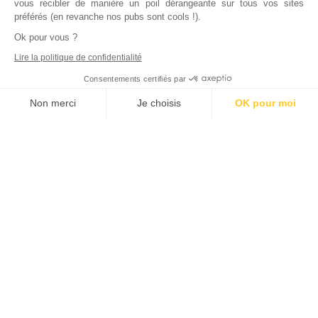
vous recibler de manière un poil dérangeante sur tous vos sites
préférés (en revanche nos pubs sont cools !).
Ok pour vous ?
Lire la politique de confidentialité
Consentements certifiés par
Non merci
Je choisis
OK pour moi
Axeptio consent
Plateforme de Gestion du Consentement : Personnalisez vos Options
Notre plateforme vous permet d'adapter et de gérer vos paramètres de
Inscrivez vous à notre newsletter !
L'actualité immobilière, tous les vendredis, dans votre
boite mail.