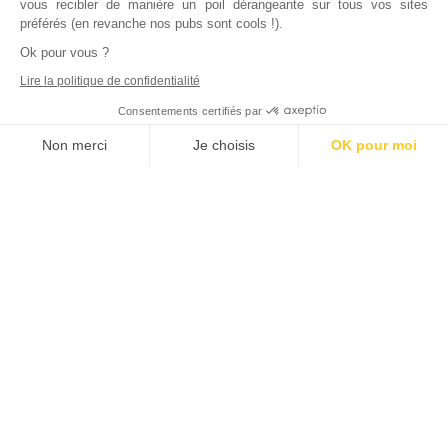
vous recibler de manière un poil dérangeante sur tous vos sites
préférés (en revanche nos pubs sont cools !).
Ok pour vous ?
Lire la politique de confidentialité
Consentements certifiés par
Non merci
Je choisis
OK pour moi
Axeptio consent
Plateforme de Gestion du Consentement : Personnalisez vos Options
Notre plateforme vous permet d'adapter et de gérer vos paramètres de
Inscrivez vous à notre newsletter !
L'actualité immobilière, tous les vendredis, dans votre
boite mail.