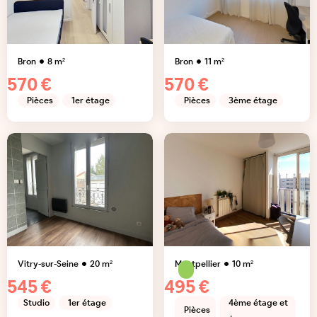
Bron
8
m²
Bron
11
m²
570 €
570 €
Pièces
1er étage
Pièces
3ème étage
Vitry-sur-Seine
20
m²
Montpellier
10
m²
545 €
495 €
Studio
1er étage
4ème étage et
Pièces