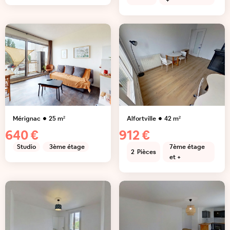
+
Mérignac
25
m²
Alfortville
42
m²
640 €
912 €
Studio
3ème étage
7ème étage
2
Pièces
et +