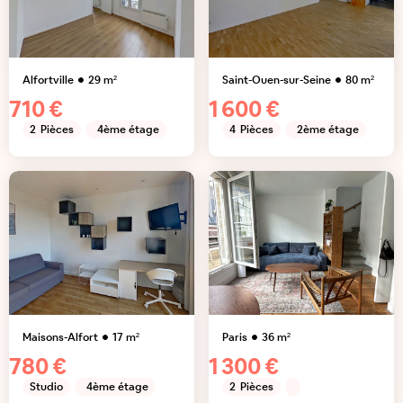
Alfortville
29
m²
Saint-Ouen-sur-Seine
80
m²
710 €
1 600 €
2
Pièces
4ème étage
4
Pièces
2ème étage
Maisons-Alfort
17
m²
Paris
36
m²
780 €
1 300 €
Studio
4ème étage
2
Pièces