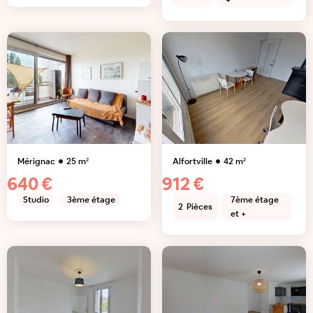
+
Mérignac
25
m²
Alfortville
42
m²
640 €
912 €
Studio
3ème étage
7ème étage
2
Pièces
et +