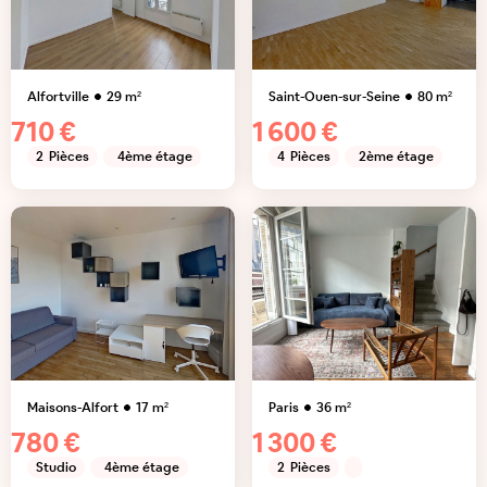
Alfortville
29
m²
Saint-Ouen-sur-Seine
80
m²
710 €
1 600 €
2
Pièces
4ème étage
4
Pièces
2ème étage
Maisons-Alfort
17
m²
Paris
36
m²
780 €
1 300 €
Studio
4ème étage
2
Pièces