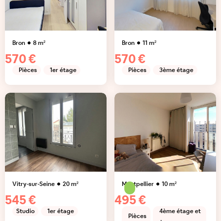
Bron
8
m²
Bron
11
m²
570 €
570 €
Pièces
1er étage
Pièces
3ème étage
Vitry-sur-Seine
20
m²
Montpellier
10
m²
545 €
495 €
Studio
1er étage
4ème étage et
Pièces