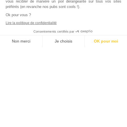
vous recibler de manière un poil dérangeante sur tous vos sites
préférés (en revanche nos pubs sont cools !).
Ok pour vous ?
Lire la politique de confidentialité
Consentements certifiés par
Non merci
Je choisis
OK pour moi
Axeptio consent
Plateforme de Gestion du Consentement : Personnalisez vos Options
Notre plateforme vous permet d'adapter et de gérer vos paramètres de
Inscrivez vous à notre newsletter !
L'actualité immobilière, tous les vendredis, dans votre
boite mail.