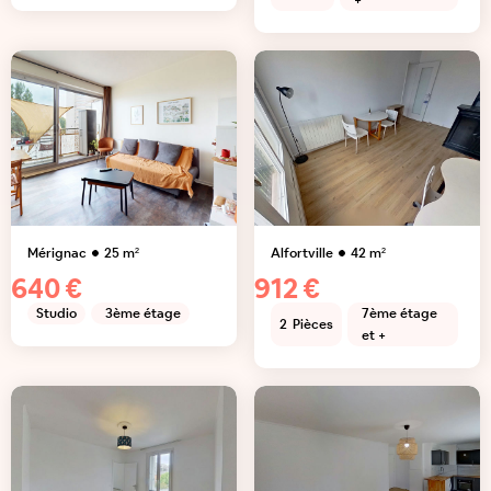
+
Mérignac
25
m²
Alfortville
42
m²
640 €
912 €
Studio
3ème étage
7ème étage
2
Pièces
et +