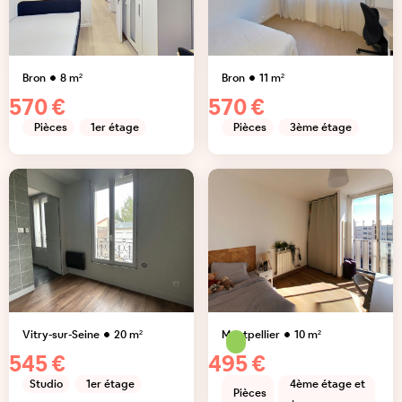
Bron
8
m²
Bron
11
m²
570 €
570 €
Pièces
1er étage
Pièces
3ème étage
Vitry-sur-Seine
20
m²
Montpellier
10
m²
545 €
495 €
Studio
1er étage
4ème étage et
Pièces