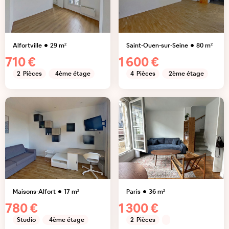
Alfortville
29
m²
Saint-Ouen-sur-Seine
80
m²
710 €
1 600 €
2
Pièces
4ème étage
4
Pièces
2ème étage
Maisons-Alfort
17
m²
Paris
36
m²
780 €
1 300 €
Studio
4ème étage
2
Pièces