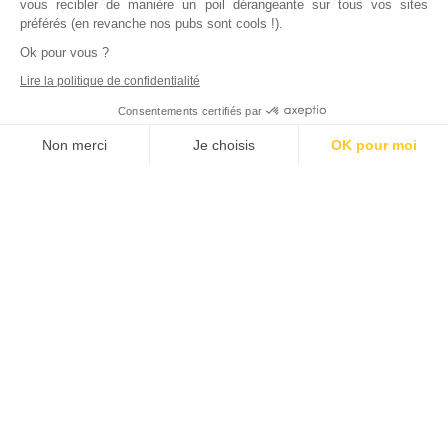
vous recibler de manière un poil dérangeante sur tous vos sites
préférés (en revanche nos pubs sont cools !).
Ok pour vous ?
Lire la politique de confidentialité
Consentements certifiés par
Non merci
Je choisis
OK pour moi
Axeptio consent
Plateforme de Gestion du Consentement : Personnalisez vos Options
Notre plateforme vous permet d'adapter et de gérer vos paramètres de
Inscrivez vous à notre newsletter !
L'actualité immobilière, tous les vendredis, dans votre
boite mail.