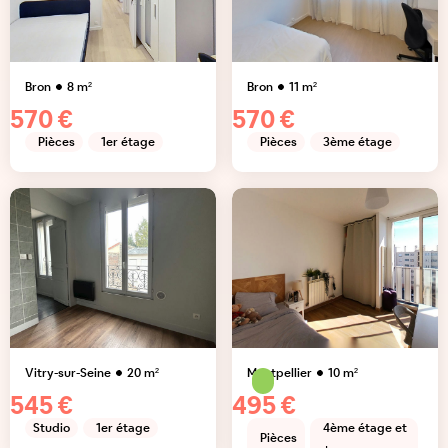
Bron
8
m²
Bron
11
m²
570 €
570 €
Pièces
1er étage
Pièces
3ème étage
Vitry-sur-Seine
20
m²
Montpellier
10
m²
545 €
495 €
Studio
1er étage
4ème étage et
Pièces