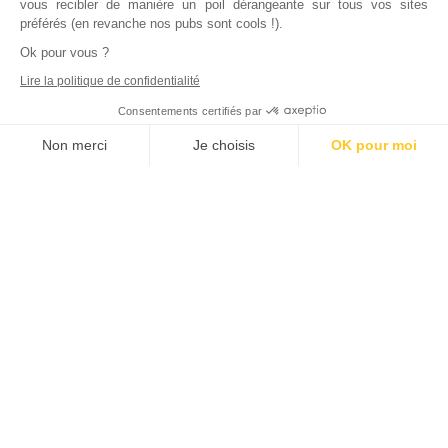
vous recibler de manière un poil dérangeante sur tous vos sites
préférés (en revanche nos pubs sont cools !).
Ok pour vous ?
Lire la politique de confidentialité
Consentements certifiés par
Non merci
Je choisis
OK pour moi
Axeptio consent
Plateforme de Gestion du Consentement : Personnalisez vos Options
Notre plateforme vous permet d'adapter et de gérer vos paramètres de
Inscrivez vous à notre newsletter !
L'actualité immobilière, tous les vendredis, dans votre
boite mail.