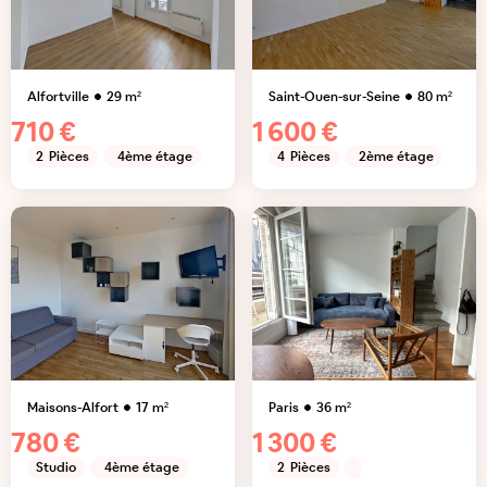
Alfortville
29
m²
Saint-Ouen-sur-Seine
80
m²
710 €
1 600 €
2
Pièces
4ème étage
4
Pièces
2ème étage
Maisons-Alfort
17
m²
Paris
36
m²
780 €
1 300 €
Studio
4ème étage
2
Pièces