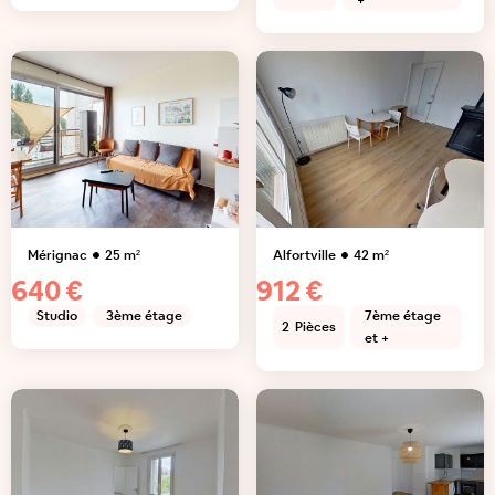
+
Mérignac
25
m²
Alfortville
42
m²
640 €
912 €
Studio
3ème étage
7ème étage
2
Pièces
et +