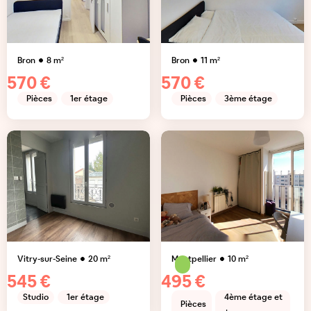
Bron
8
m²
Bron
11
m²
570 €
570 €
Pièces
1er étage
Pièces
3ème étage
Vitry-sur-Seine
20
m²
Montpellier
10
m²
545 €
495 €
Studio
1er étage
4ème étage et
Pièces