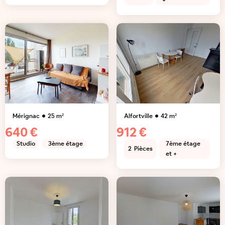
+
Mérignac
25
m²
Alfortville
42
m²
640 €
912 €
Studio
3ème étage
7ème étage
2
Pièces
et +