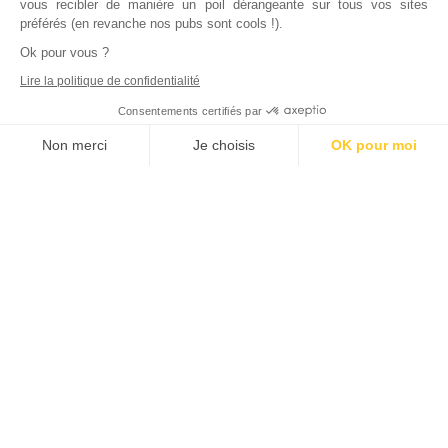
vous recibler de manière un poil dérangeante sur tous vos sites
préférés (en revanche nos pubs sont cools !).
Ok pour vous ?
Lire la politique de confidentialité
Consentements certifiés par
Non merci
Je choisis
OK pour moi
Axeptio consent
Plateforme de Gestion du Consentement : Personnalisez vos Options
Notre plateforme vous permet d'adapter et de gérer vos paramètres de
Inscrivez vous à notre newsletter !
L'actualité immobilière, tous les vendredis, dans votre
boite mail.