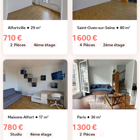
Alfortville
29
m²
Saint-Ouen-sur-Seine
80
m²
710 €
1 600 €
2
Pièces
4ème étage
4
Pièces
2ème étage
Maisons-Alfort
17
m²
Paris
36
m²
780 €
1 300 €
Studio
4ème étage
2
Pièces