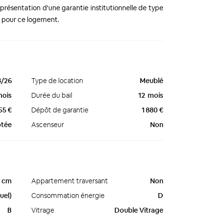
 présentation d'une garantie institutionnelle de type
 pour ce logement.
8/26
Type de location
Meublé
mois
Durée du bail
12
mois
55 €
Dépôt de garantie
1 880 €
ptée
Ascenseur
Non
cm
Appartement traversant
Non
uel)
Consommation énergie
D
B
Vitrage
Double Vitrage