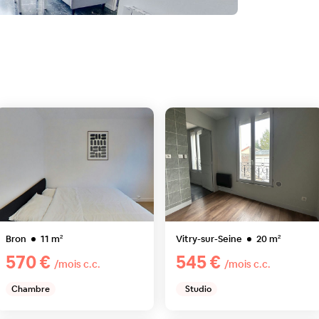
Bron
11
m²
Vitry-sur-Seine
20
m²
570 €
545 €
/mois c.c.
/mois c.c.
Chambre
Studio