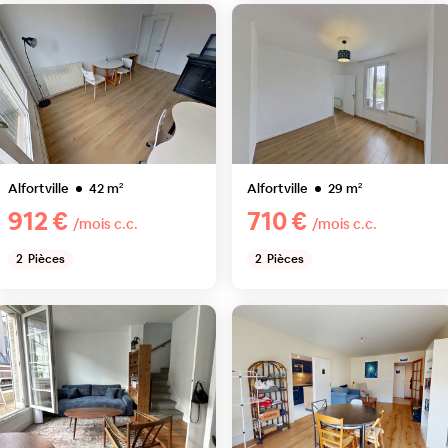
Alfortville
42
m²
Alfortville
29
m²
912 €
710 €
/mois c.c.
/mois c.c.
2
Pièces
2
Pièces