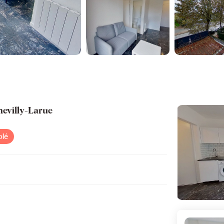
evilly-Larue
lé