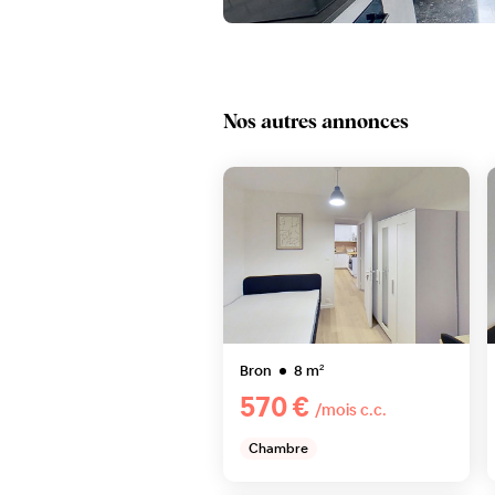
3D
Nos autres annonces
Bron
8
m²
570 €
/mois c.c.
Chambre