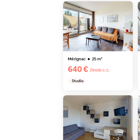
Mérignac
25
m²
640 €
/mois c.c.
Studio