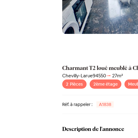
Charmant T2 loué meublé à Ch
Chevilly-Larue
94550
27
m²
2
Pièces
2ème étage
Meub
Réf. à rappeler :
A1838
Description de l'annonce