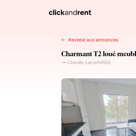
Revenir aux annonces
Charmant T2 loué meublé
Chevilly-Larue
94550