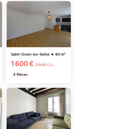
Saint-Ouen-sur-Seine
80
m²
1 600 €
/mois c.c.
4
Pièces