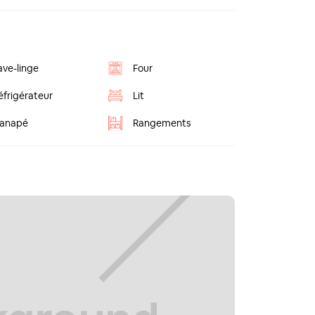
ave-linge
Four
éfrigérateur
Lit
anapé
Rangements