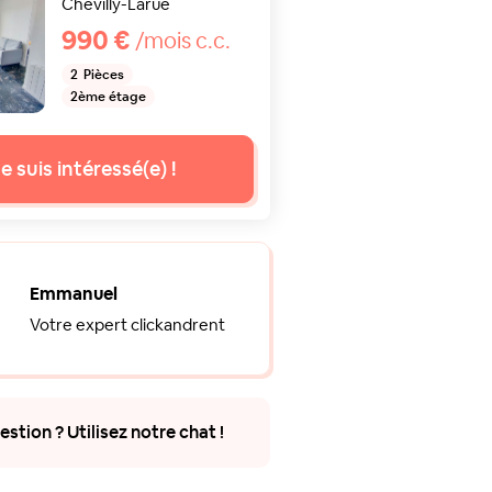
Chevilly-Larue
990 €
/mois c.c.
2
Pièces
2ème étage
e suis intéressé(e) !
Emmanuel
Votre expert clickandrent
stion ? Utilisez notre chat !