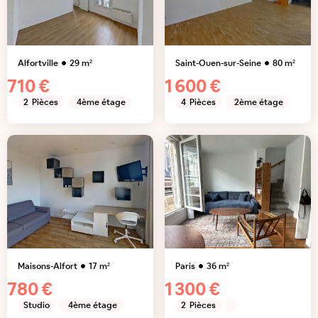
Alfortville
29
m²
Saint-Ouen-sur-Seine
80
m²
710 €
1 600 €
2
Pièces
4ème étage
4
Pièces
2ème étage
Maisons-Alfort
17
m²
Paris
36
m²
780 €
1 300 €
Studio
4ème étage
2
Pièces