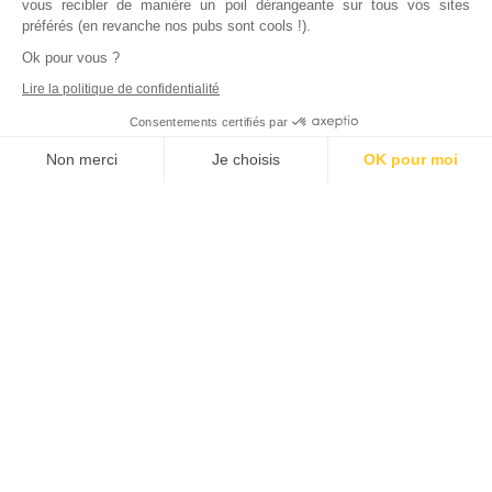
vous recibler de manière un poil dérangeante sur tous vos sites
préférés (en revanche nos pubs sont cools !).
Ok pour vous ?
Lire la politique de confidentialité
Consentements certifiés par
Non merci
Je choisis
OK pour moi
Axeptio consent
Plateforme de Gestion du Consentement : Personnalisez vos Options
Notre plateforme vous permet d'adapter et de gérer vos paramètres de
Inscrivez vous à notre newsletter !
L'actualité immobilière, tous les vendredis, dans votre
boite mail.