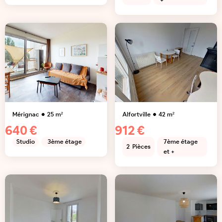
+
Mérignac
25
m²
Alfortville
42
m²
640 €
912 €
Studio
3ème étage
7ème étage
2
Pièces
et +