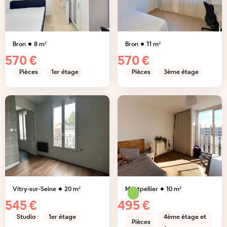
Bron
8
m²
Bron
11
m²
570 €
570 €
Pièces
1er étage
Pièces
3ème étage
Vitry-sur-Seine
20
m²
Montpellier
10
m²
545 €
495 €
Studio
1er étage
4ème étage et
Pièces