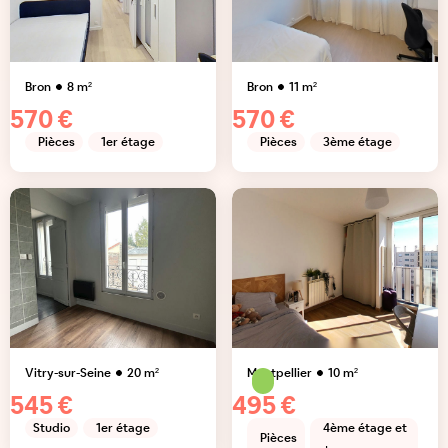
Bron
8
m²
Bron
11
m²
570 €
570 €
Pièces
1er étage
Pièces
3ème étage
Vitry-sur-Seine
20
m²
Montpellier
10
m²
545 €
495 €
Studio
1er étage
4ème étage et
Pièces