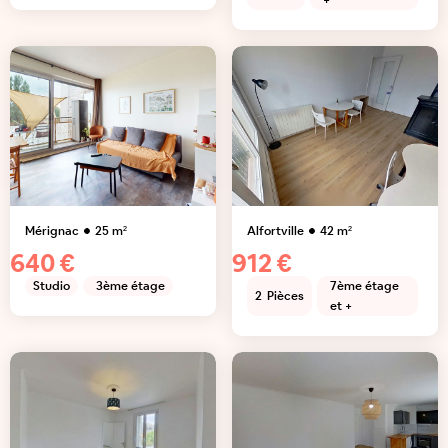
+
Mérignac
25
m²
Alfortville
42
m²
640 €
912 €
Studio
3ème étage
7ème étage
2
Pièces
et +