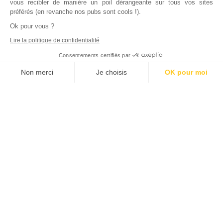
vous recibler de manière un poil dérangeante sur tous vos sites
préférés (en revanche nos pubs sont cools !).
Ok pour vous ?
Lire la politique de confidentialité
Consentements certifiés par
Non merci
Je choisis
OK pour moi
Axeptio consent
Plateforme de Gestion du Consentement : Personnalisez vos Options
Notre plateforme vous permet d'adapter et de gérer vos paramètres de
Inscrivez vous à notre newsletter !
L'actualité immobilière, tous les vendredis, dans votre
boite mail.