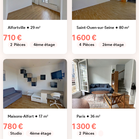
Alfortville
29
m²
Saint-Ouen-sur-Seine
80
m²
710 €
1 600 €
2
Pièces
4ème étage
4
Pièces
2ème étage
Maisons-Alfort
17
m²
Paris
36
m²
780 €
1 300 €
Studio
4ème étage
2
Pièces