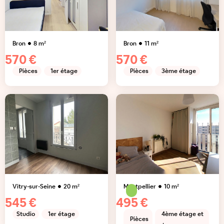
Bron
8
m²
Bron
11
m²
570 €
570 €
Pièces
1er étage
Pièces
3ème étage
Vitry-sur-Seine
20
m²
Montpellier
10
m²
545 €
495 €
Studio
1er étage
4ème étage et
Pièces