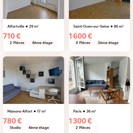
Alfortville
29
m²
Saint-Ouen-sur-Seine
80
m²
710 €
1 600 €
2
Pièces
4ème étage
4
Pièces
2ème étage
Maisons-Alfort
17
m²
Paris
36
m²
780 €
1 300 €
Studio
4ème étage
2
Pièces