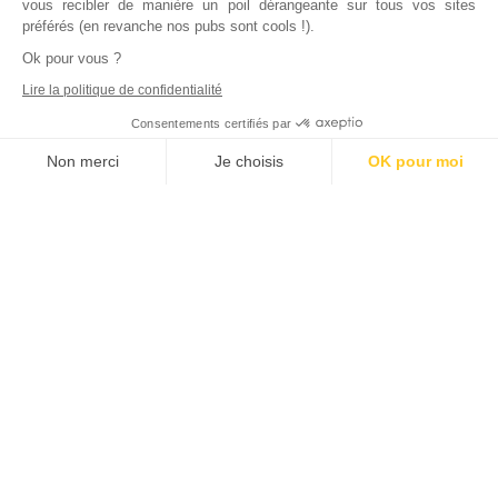
vous recibler de manière un poil dérangeante sur tous vos sites
préférés (en revanche nos pubs sont cools !).
Ok pour vous ?
Lire la politique de confidentialité
Consentements certifiés par
Non merci
Je choisis
OK pour moi
Axeptio consent
Plateforme de Gestion du Consentement : Personnalisez vos Options
Notre plateforme vous permet d'adapter et de gérer vos paramètres de
Inscrivez vous à notre newsletter !
L'actualité immobilière, tous les vendredis, dans votre
boite mail.