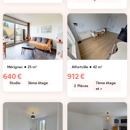
+
Mérignac
25
m²
Alfortville
42
m²
640 €
912 €
Studio
3ème étage
7ème étage
2
Pièces
et +