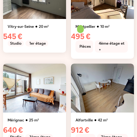
Vitry-sur-Seine
20
m²
Montpellier
10
m²
545 €
495 €
Studio
1er étage
4ème étage et
Pièces
+
Mérignac
25
m²
Alfortville
42
m²
640 €
912 €