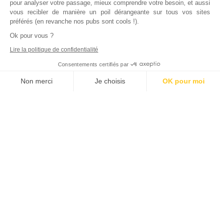
pour analyser votre passage, mieux comprendre votre besoin, et aussi
vous recibler de manière un poil dérangeante sur tous vos sites
préférés (en revanche nos pubs sont cools !).
Ok pour vous ?
Lire la politique de confidentialité
Consentements certifiés par
Non merci
Je choisis
OK pour moi
Axeptio consent
Plateforme de Gestion du Consentement : Personnalisez vos Options
Notre plateforme vous permet d'adapter et de gérer vos paramètres de
Inscrivez vous à notre newsletter !
L'actualité immobilière, tous les vendredis, dans votre