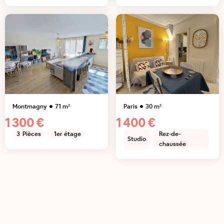
Montmagny
71
m²
Paris
30
m²
1 300 €
1 400 €
3
Pièces
1er étage
Rez-de-
Studio
chaussée