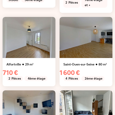
Studio
3ème étage
7ème étage
2
Pièces
et +
Alfortville
29
m²
Saint-Ouen-sur-Seine
80
m²
710 €
1 600 €
2
Pièces
4ème étage
4
Pièces
2ème étage