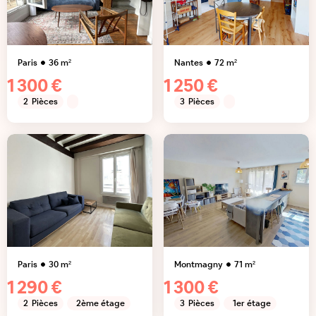
Paris
36
m²
Nantes
72
m²
1 300 €
1 250 €
2
Pièces
3
Pièces
Paris
30
m²
Montmagny
71
m²
1 290 €
1 300 €
2
Pièces
2ème étage
3
Pièces
1er étage