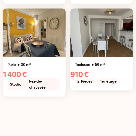
Paris
30
m²
Toulouse
59
m²
1 400 €
910 €
Rez-de-
2
Pièces
1er étage
Studio
chaussée