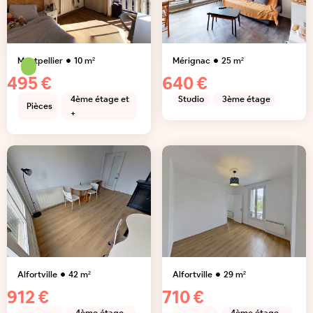
Montpellier
10
m²
Mérignac
25
m²
495 €
640 €
4ème étage et
Studio
3ème étage
Pièces
+
Alfortville
42
m²
Alfortville
29
m²
912 €
710 €