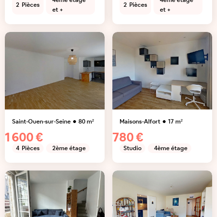
4ème étage
4ème étage
2
Pièces
2
Pièces
et +
et +
Saint-Ouen-sur-Seine
80
m²
Maisons-Alfort
17
m²
1 600 €
780 €
4
Pièces
2ème étage
Studio
4ème étage