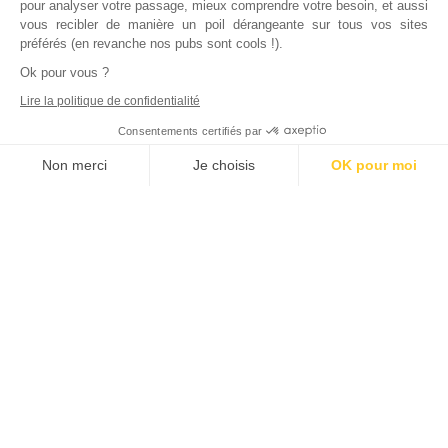
pour analyser votre passage, mieux comprendre votre besoin, et aussi
vous recibler de manière un poil dérangeante sur tous vos sites
préférés (en revanche nos pubs sont cools !).
Ok pour vous ?
Lire la politique de confidentialité
Consentements certifiés par
Non merci
Je choisis
OK pour moi
Axeptio consent
Plateforme de Gestion du Consentement : Personnalisez vos Options
Notre plateforme vous permet d'adapter et de gérer vos paramètres de
Inscrivez vous à notre newsletter !
L'actualité immobilière, tous les vendredis, dans votre