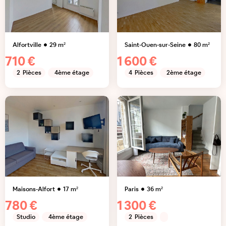
Alfortville
29
m²
Saint-Ouen-sur-Seine
80
m²
710 €
1 600 €
2
Pièces
4ème étage
4
Pièces
2ème étage
Maisons-Alfort
17
m²
Paris
36
m²
780 €
1 300 €
Studio
4ème étage
2
Pièces