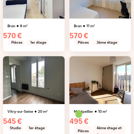
Bron
8
m²
Bron
11
m²
570 €
570 €
Pièces
1er étage
Pièces
3ème étage
Vitry-sur-Seine
20
m²
Montpellier
10
m²
545 €
495 €
Studio
1er étage
4ème étage et
Pièces