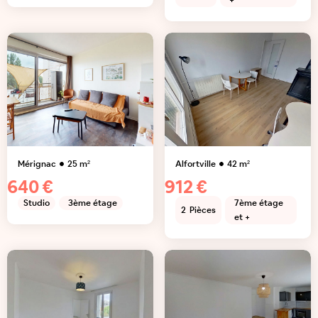
+
Mérignac
25
m²
Alfortville
42
m²
640 €
912 €
Studio
3ème étage
7ème étage
2
Pièces
et +