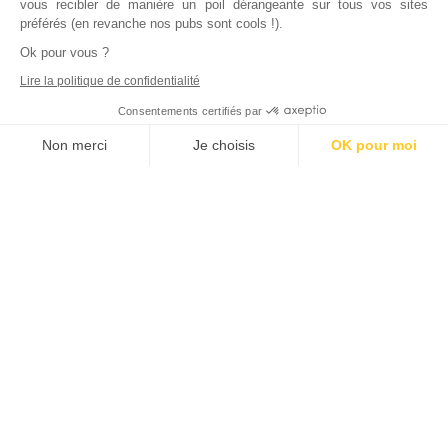
vous recibler de manière un poil dérangeante sur tous vos sites
préférés (en revanche nos pubs sont cools !).
Ok pour vous ?
Lire la politique de confidentialité
Consentements certifiés par
Non merci
Je choisis
OK pour moi
Axeptio consent
Plateforme de Gestion du Consentement : Personnalisez vos Options
Notre plateforme vous permet d'adapter et de gérer vos paramètres de
Inscrivez vous à notre newsletter !
L'actualité immobilière, tous les vendredis, dans votre
boite mail.