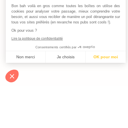
Bon bah voilà en gros comme toutes les boîtes on utilise des
cookies pour analyser votre passage, mieux comprendre votre
besoin, et aussi vous recibler de manière un poil dérangeante sur
tous vos sites préférés (en revanche nos pubs sont cools !).
Ok pour vous ?
Lire la politique de confidentialité
Consentements certifiés par
Non merci
Je choisis
OK pour moi
Axeptio consent
Plateforme de Gestion du Consentement : Personnalisez vos Optio
Notre plateforme vous permet d'adapter et de gérer vos paramètres