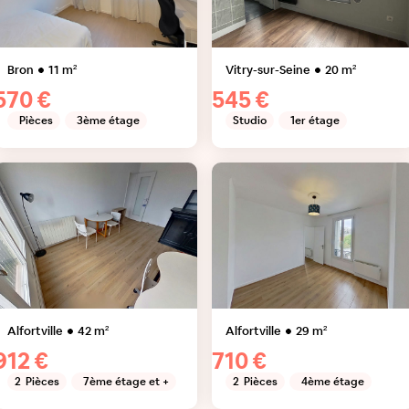
Bron
11
m²
Vitry-sur-Seine
20
m²
570 €
545 €
Pièces
3ème étage
Studio
1er étage
Alfortville
42
m²
Alfortville
29
m²
912 €
710 €
2
Pièces
7ème étage et +
2
Pièces
4ème étage