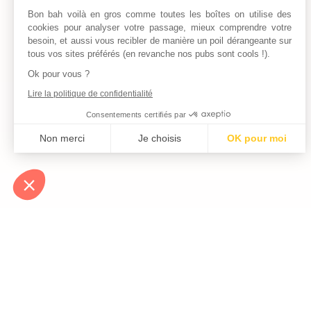
Bon bah voilà en gros comme toutes les boîtes on utilise des
cookies pour analyser votre passage, mieux comprendre votre
besoin, et aussi vous recibler de manière un poil dérangeante sur
tous vos sites préférés (en revanche nos pubs sont cools !).
Ok pour vous ?
Lire la politique de confidentialité
Consentements certifiés par
Non merci
Je choisis
OK pour moi
Axeptio consent
Plateforme de Gestion du Consentement : Personnalisez vos Optio
Notre plateforme vous permet d'adapter et de gérer vos paramètres