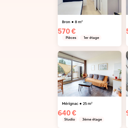
Bron
8
m²
570 €
Pièces
1er étage
Mérignac
25
m²
640 €
Studio
3ème étage