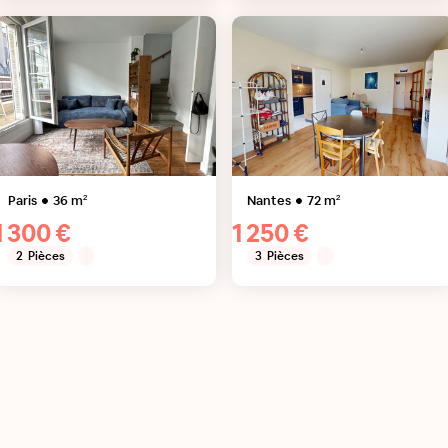
Paris
36
m²
Nantes
72
m²
1 300 €
1 250 €
2
Pièces
3
Pièces