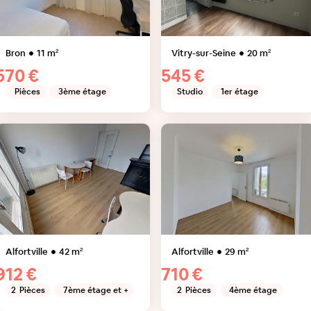
Bron
11
m²
Vitry-sur-Seine
20
m²
570 €
545 €
Pièces
3ème étage
Studio
1er étage
Alfortville
42
m²
Alfortville
29
m²
912 €
710 €
2
Pièces
7ème étage et +
2
Pièces
4ème étage