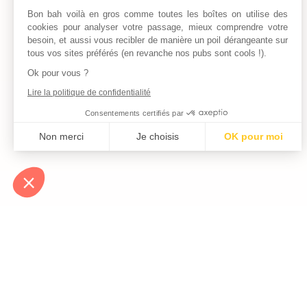
Bon bah voilà en gros comme toutes les boîtes on utilise des
cookies pour analyser votre passage, mieux comprendre votre
besoin, et aussi vous recibler de manière un poil dérangeante sur
tous vos sites préférés (en revanche nos pubs sont cools !).
Ok pour vous ?
Lire la politique de confidentialité
Consentements certifiés par
Non merci
Je choisis
OK pour moi
Axeptio consent
Plateforme de Gestion du Consentement : Personnalisez vos Optio
Notre plateforme vous permet d'adapter et de gérer vos paramètres