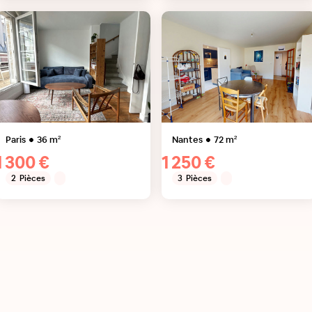
Paris
36
m²
Nantes
72
m²
1 300 €
1 250 €
2
Pièces
3
Pièces