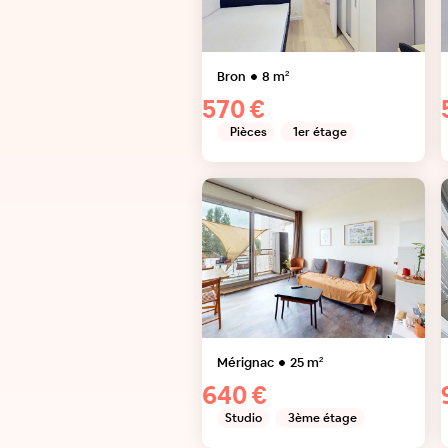
Bron
8
m²
570 €
Pièces
1er étage
Mérignac
25
m²
640 €
Studio
3ème étage