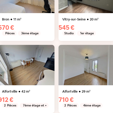
Bron
11
m²
Vitry-sur-Seine
20
m²
570 €
545 €
Pièces
3ème étage
Studio
1er étage
Alfortville
42
m²
Alfortville
29
m²
912 €
710 €
2
Pièces
7ème étage et +
2
Pièces
4ème étage