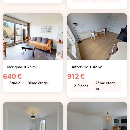
+
Mérignac
25
m²
Alfortville
42
m²
640 €
912 €
Studio
3ème étage
7ème étage
2
Pièces
et +