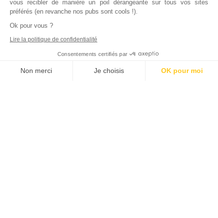
vous recibler de manière un poil dérangeante sur tous vos sites
préférés (en revanche nos pubs sont cools !).
Ok pour vous ?
Lire la politique de confidentialité
Consentements certifiés par
Non merci
Je choisis
OK pour moi
Axeptio consent
Plateforme de Gestion du Consentement : Personnalisez vos Options
Notre plateforme vous permet d'adapter et de gérer vos paramètres de
Inscrivez vous à notre newsletter !
L'actualité immobilière, tous les vendredis, dans votre
boite mail.