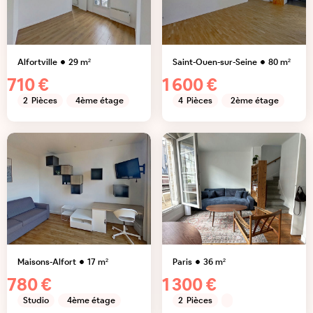
Alfortville
29
m²
Saint-Ouen-sur-Seine
80
m²
710 €
1 600 €
2
Pièces
4ème étage
4
Pièces
2ème étage
Maisons-Alfort
17
m²
Paris
36
m²
780 €
1 300 €
Studio
4ème étage
2
Pièces