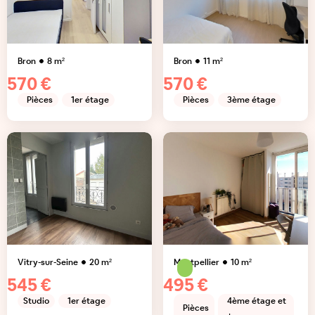
Bron
8
m²
Bron
11
m²
570 €
570 €
Pièces
1er étage
Pièces
3ème étage
Vitry-sur-Seine
20
m²
Montpellier
10
m²
545 €
495 €
Studio
1er étage
4ème étage et
Pièces