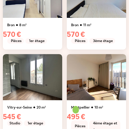
Bron
8
m²
Bron
11
m²
570 €
570 €
Pièces
1er étage
Pièces
3ème étage
Vitry-sur-Seine
20
m²
Montpellier
10
m²
545 €
495 €
Studio
1er étage
4ème étage et
Pièces