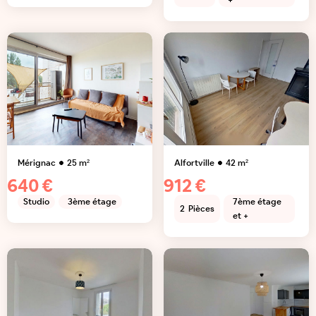
+
Mérignac
25
m²
Alfortville
42
m²
640 €
912 €
Studio
3ème étage
7ème étage
2
Pièces
et +