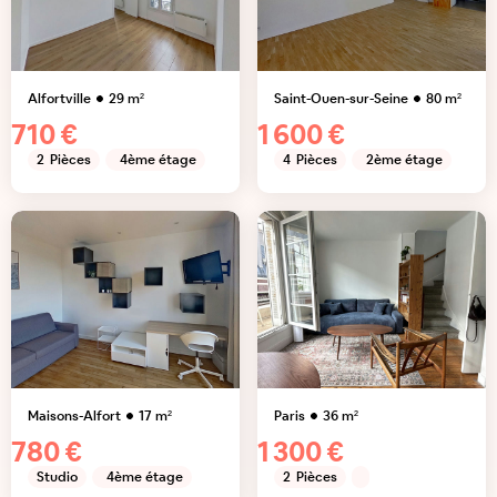
Alfortville
29
m²
Saint-Ouen-sur-Seine
80
m²
710 €
1 600 €
2
Pièces
4ème étage
4
Pièces
2ème étage
Maisons-Alfort
17
m²
Paris
36
m²
780 €
1 300 €
Studio
4ème étage
2
Pièces