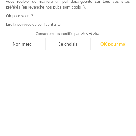
vous recibler de manière un poil dérangeante sur tous vos sites
préférés (en revanche nos pubs sont cools !).
Ok pour vous ?
Lire la politique de confidentialité
Consentements certifiés par
Non merci
Je choisis
OK pour moi
Axeptio consent
Plateforme de Gestion du Consentement : Personnalisez vos Options
Notre plateforme vous permet d'adapter et de gérer vos paramètres de
Inscrivez vous à notre newsletter !
L'actualité immobilière, tous les vendredis, dans votre
boite mail.