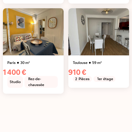
Paris
30
m²
Toulouse
59
m²
1 400 €
910 €
Rez-de-
2
Pièces
1er étage
Studio
chaussée