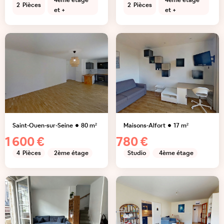
4ème étage
4ème étage
2
Pièces
2
Pièces
et +
et +
Saint-Ouen-sur-Seine
80
m²
Maisons-Alfort
17
m²
1 600 €
780 €
4
Pièces
2ème étage
Studio
4ème étage