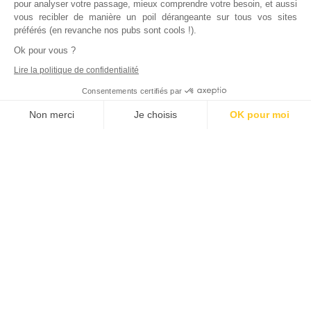
pour analyser votre passage, mieux comprendre votre besoin, et aussi
vous recibler de manière un poil dérangeante sur tous vos sites
préférés (en revanche nos pubs sont cools !).
Ok pour vous ?
Lire la politique de confidentialité
Consentements certifiés par
Non merci
Je choisis
OK pour moi
Axeptio consent
Plateforme de Gestion du Consentement : Personnalisez vos Options
Notre plateforme vous permet d'adapter et de gérer vos paramètres de
Inscrivez vous à notre newsletter !
L'actualité immobilière, tous les vendredis, dans votre