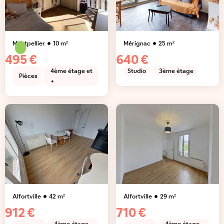
Montpellier
10
m²
Mérignac
25
m²
495 €
640 €
4ème étage et
Studio
3ème étage
Pièces
+
Alfortville
42
m²
Alfortville
29
m²
912 €
710 €