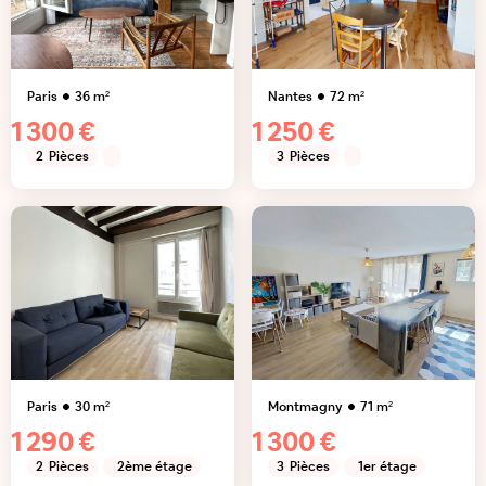
Paris
36
m²
Nantes
72
m²
1 300 €
1 250 €
2
Pièces
3
Pièces
Paris
30
m²
Montmagny
71
m²
1 290 €
1 300 €
2
Pièces
2ème étage
3
Pièces
1er étage