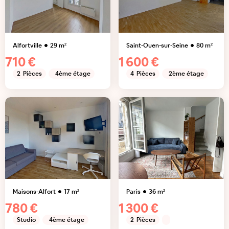
Alfortville
29
m²
Saint-Ouen-sur-Seine
80
m²
710 €
1 600 €
2
Pièces
4ème étage
4
Pièces
2ème étage
Maisons-Alfort
17
m²
Paris
36
m²
780 €
1 300 €
Studio
4ème étage
2
Pièces