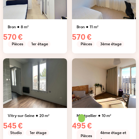
Bron
8
m²
Bron
11
m²
570 €
570 €
Pièces
1er étage
Pièces
3ème étage
Vitry-sur-Seine
20
m²
Montpellier
10
m²
545 €
495 €
Studio
1er étage
4ème étage et
Pièces