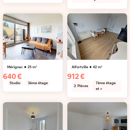
+
Mérignac
25
m²
Alfortville
42
m²
640 €
912 €
Studio
3ème étage
7ème étage
2
Pièces
et +