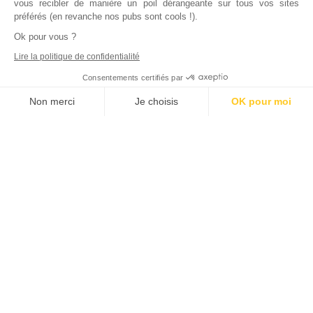
vous recibler de manière un poil dérangeante sur tous vos sites
préférés (en revanche nos pubs sont cools !).
Ok pour vous ?
Lire la politique de confidentialité
Consentements certifiés par
Non merci
Je choisis
OK pour moi
Axeptio consent
Plateforme de Gestion du Consentement : Personnalisez vos Options
Notre plateforme vous permet d'adapter et de gérer vos paramètres de
Inscrivez vous à notre newsletter !
L'actualité immobilière, tous les vendredis, dans votre
boite mail.