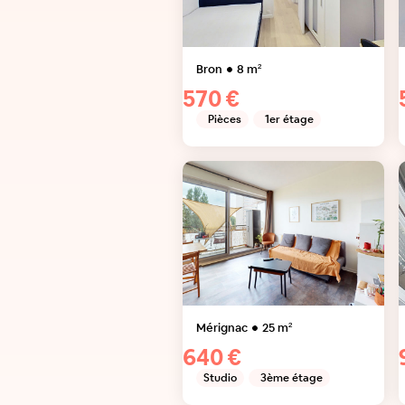
Bron
8
m²
570 €
Pièces
1er étage
Mérignac
25
m²
640 €
Studio
3ème étage