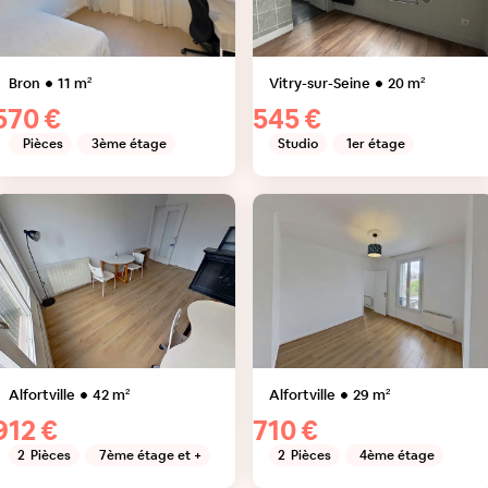
Bron
11
m²
Vitry-sur-Seine
20
m²
570 €
545 €
Pièces
3ème étage
Studio
1er étage
Alfortville
42
m²
Alfortville
29
m²
912 €
710 €
2
Pièces
7ème étage et +
2
Pièces
4ème étage