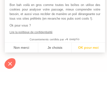
Bon bah voilà en gros comme toutes les boîtes on utilise des
cookies pour analyser votre passage, mieux comprendre votre
besoin, et aussi vous recibler de manière un poil dérangeante sur
tous vos sites préférés (en revanche nos pubs sont cools !).
Ok pour vous ?
Lire la politique de confidentialité
Consentements certifiés par
Non merci
Je choisis
OK pour moi
Axeptio consent
Plateforme de Gestion du Consentement : Personnalisez vos Optio
Notre plateforme vous permet d'adapter et de gérer vos paramètres