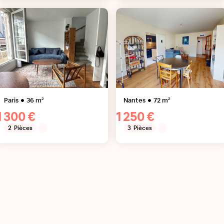
Paris
36
m²
Nantes
72
m²
1 300 €
1 250 €
2
Pièces
3
Pièces