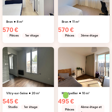
Bron
8
m²
Bron
11
m²
570 €
570 €
Pièces
1er étage
Pièces
3ème étage
Vitry-sur-Seine
20
m²
Montpellier
10
m²
545 €
495 €
Studio
1er étage
4ème étage et
Pièces