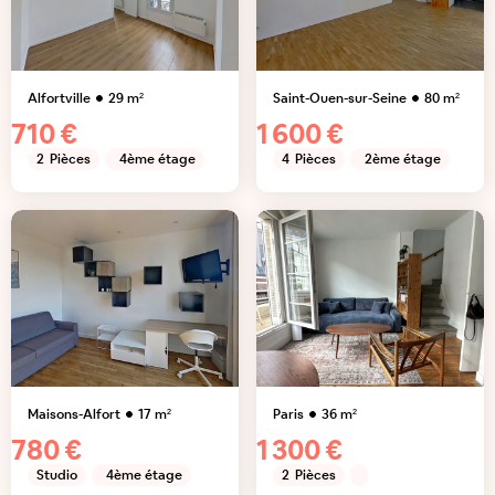
Alfortville
29
m²
Saint-Ouen-sur-Seine
80
m²
710 €
1 600 €
2
Pièces
4ème étage
4
Pièces
2ème étage
Maisons-Alfort
17
m²
Paris
36
m²
780 €
1 300 €
Studio
4ème étage
2
Pièces