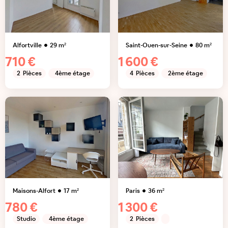
Alfortville
29
m²
Saint-Ouen-sur-Seine
80
m²
710 €
1 600 €
2
Pièces
4ème étage
4
Pièces
2ème étage
Maisons-Alfort
17
m²
Paris
36
m²
780 €
1 300 €
Studio
4ème étage
2
Pièces