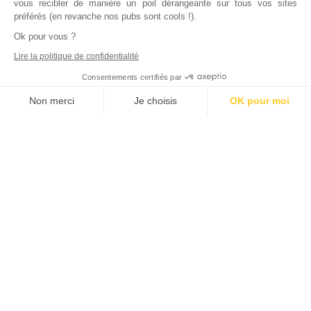
vous recibler de manière un poil dérangeante sur tous vos sites
préférés (en revanche nos pubs sont cools !).
Ok pour vous ?
Lire la politique de confidentialité
Consentements certifiés par
Non merci
Je choisis
OK pour moi
Axeptio consent
Plateforme de Gestion du Consentement : Personnalisez vos Options
Notre plateforme vous permet d'adapter et de gérer vos paramètres de
Inscrivez vous à notre newsletter !
L'actualité immobilière, tous les vendredis, dans votre
boite mail.