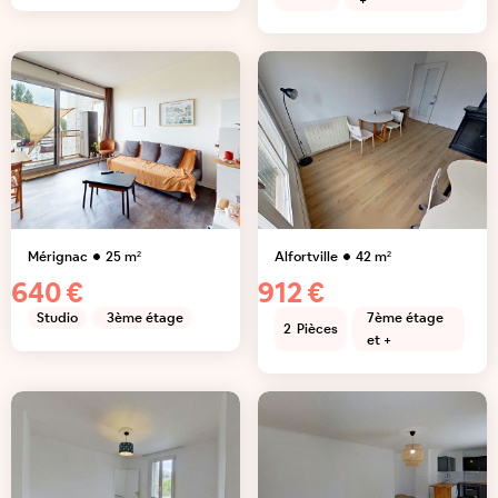
+
Mérignac
25
m²
Alfortville
42
m²
640 €
912 €
Studio
3ème étage
7ème étage
2
Pièces
et +