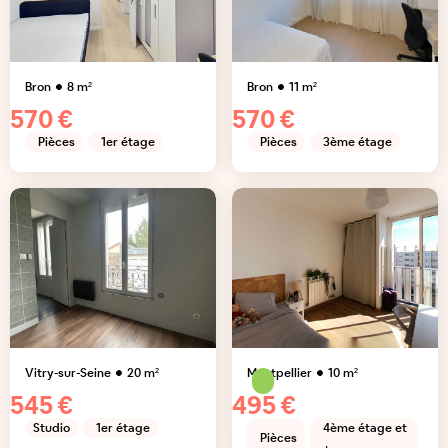
Bron
8
m²
Bron
11
m²
570 €
570 €
Pièces
1er étage
Pièces
3ème étage
Vitry-sur-Seine
20
m²
Montpellier
10
m²
545 €
495 €
Studio
1er étage
4ème étage et
Pièces