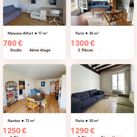
Maisons-Alfort
17
m²
Paris
36
m²
780 €
1 300 €
Studio
4ème étage
2
Pièces
Nantes
72
m²
Paris
30
m²
1 250 €
1 290 €