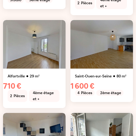
Studio
3ème étage
4ème étage
2
Pièces
et +
Alfortville
29
m²
Saint-Ouen-sur-Seine
80
m²
710 €
1 600 €
4ème étage
4
Pièces
2ème étage
2
Pièces
et +