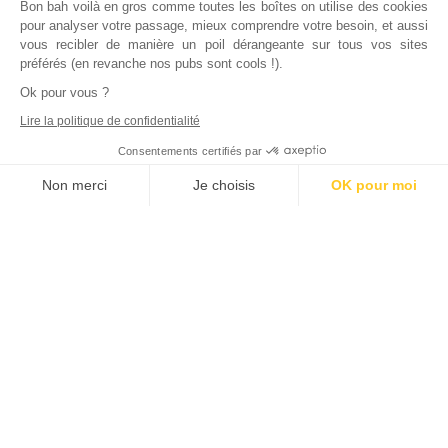
Bon bah voilà en gros comme toutes les boîtes on utilise des cookies
pour analyser votre passage, mieux comprendre votre besoin, et aussi
vous recibler de manière un poil dérangeante sur tous vos sites
préférés (en revanche nos pubs sont cools !).
Ok pour vous ?
Lire la politique de confidentialité
Consentements certifiés par
Non merci
Je choisis
OK pour moi
Axeptio consent
Plateforme de Gestion du Consentement : Personnalisez vos Options
Notre plateforme vous permet d'adapter et de gérer vos paramètres de
Inscrivez vous à notre newsletter !