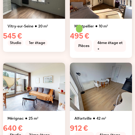
Vitry-sur-Seine
20
m²
Montpellier
10
m²
545 €
495 €
Studio
1er étage
4ème étage et
Pièces
+
Mérignac
25
m²
Alfortville
42
m²
640 €
912 €