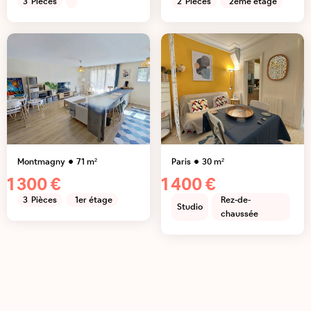
3
Pièces
2
Pièces
2ème étage
Montmagny
71
m²
Paris
30
m²
1 300 €
1 400 €
3
Pièces
1er étage
Rez-de-
Studio
chaussée